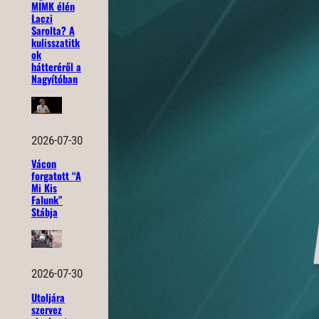
MIMK élén
Laczi
Sarolta? A
kulisszatitk
ok
hátteréről a
Nagyítóban
2026-07-30
Vácon
forgatott “A
Mi Kis
Falunk”
Stábja
2026-07-30
Utoljára
szervez