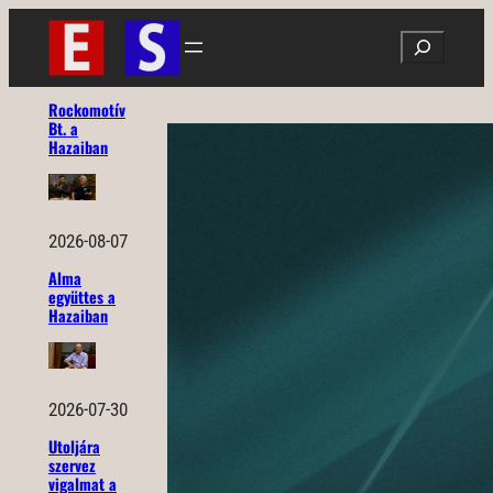
Ugrás
Search
a
tartalomhoz
Rockomotív
Bt. a
Hazaiban
2026-08-07
Alma
együttes a
Hazaiban
2026-07-30
Utoljára
szervez
vigalmat a