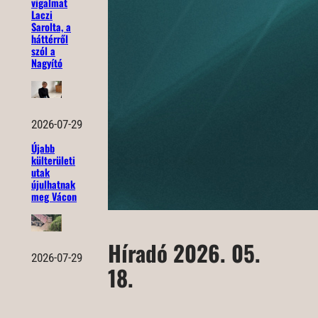
vigalmat
Laczi
Sarolta, a
háttérről
szól a
Nagyító
2026-07-29
Újabb
külterületi
utak
újulhatnak
meg Vácon
Híradó 2026. 05.
2026-07-29
18.