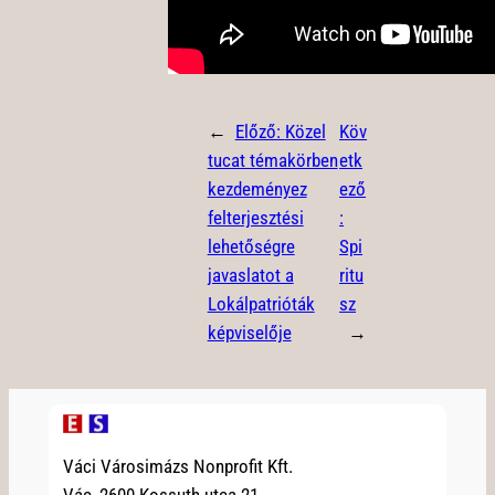
←
Előző:
Közel
Köv
tucat témakörben
etk
kezdeményez
ező
felterjesztési
:
lehetőségre
Spi
javaslatot a
ritu
Lokálpatrióták
sz
képviselője
→
Váci Városimázs Nonprofit Kft.
Vác, 2600 Kossuth utca 21