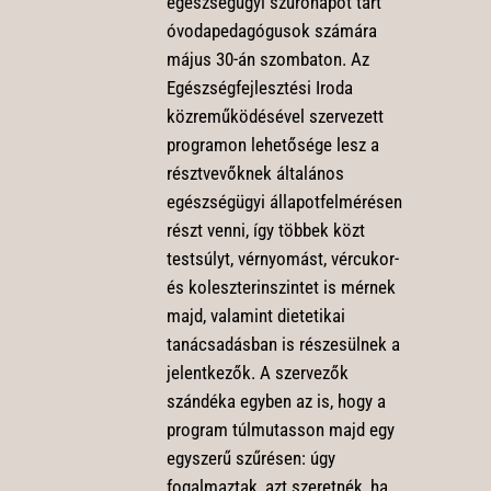
egészségügyi szűrőnapot tart
óvodapedagógusok számára
május 30-án szombaton. Az
Egészségfejlesztési Iroda
közreműködésével szervezett
programon lehetősége lesz a
résztvevőknek általános
egészségügyi állapotfelmérésen
részt venni, így többek közt
testsúlyt, vérnyomást, vércukor-
és koleszterinszintet is mérnek
majd, valamint dietetikai
tanácsadásban is részesülnek a
jelentkezők. A szervezők
szándéka egyben az is, hogy a
program túlmutasson majd egy
egyszerű szűrésen: úgy
fogalmaztak, azt szeretnék, ha