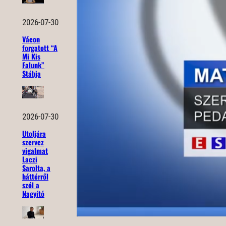
2026-07-30
Vácon
forgatott “A
Mi Kis
Falunk”
Stábja
2026-07-30
Utoljára
szervez
vigalmat
Laczi
Sarolta, a
háttérről
szól a
Nagyító