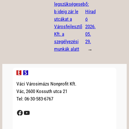
legszükségeseb
ő:
b ideig zár le
Hírad
utcákat a
ó
Városfejlesztő
2026.
Kft. a
05.
szegélyezési
29.
munkák alatt
→
Váci Városimázs Nonprofit Kft.
Vác, 2600 Kossuth utca 21
Tel: 06-30-583-6767
Facebook
YouTube