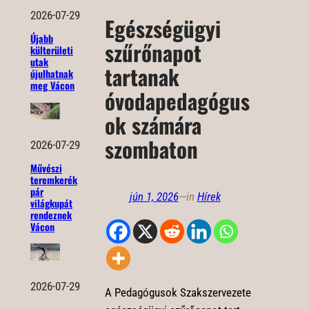
2026-07-29
Egészségügyi
Újabb
szűrőnapot
külterületi
utak
tartanak
újulhatnak
meg Vácon
óvodapedagógus
ok számára
szombaton
2026-07-29
Művészi
teremkerék
pár
jún 1, 2026
—
in
Hírek
világkupát
rendeznek
Vácon
2026-07-29
A Pedagógusok Szakszervezete