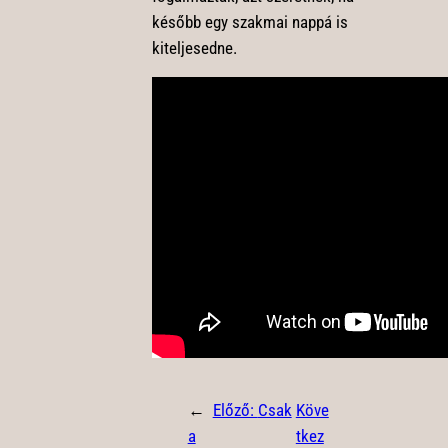
később egy szakmai nappá is
kiteljesedne.
←
Előző:
Csak
Köve
a
tkez