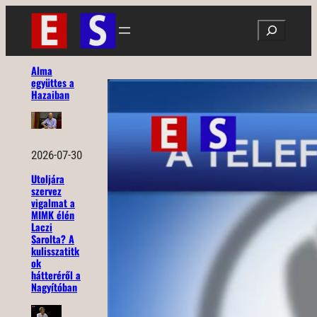
Ugrás
Search
a
tartalomhoz
Alma
együttes a
Hazaiban
2026-07-30
Utoljára
szervez
vigalmat a
MIMK élén
Laczi
Sarolta? A
kulisszatitk
ok
hátteréről a
Nagyítóban