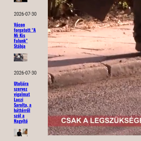
2026-07-30
Vácon
forgatott “A
Mi Kis
Falunk”
Stábja
2026-07-30
Utoljára
szervez
vigalmat
Laczi
Sarolta, a
háttérről
szól a
Nagyító