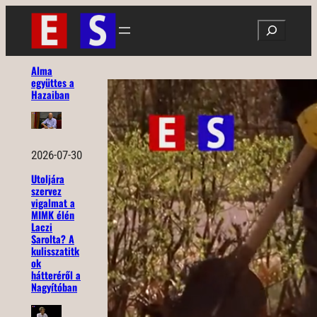
Ugrás
Search
a
tartalomhoz
Alma
együttes a
Hazaiban
2026-07-30
Utoljára
szervez
vigalmat a
MIMK élén
Laczi
Sarolta? A
kulisszatitk
ok
hátteréről a
Nagyítóban