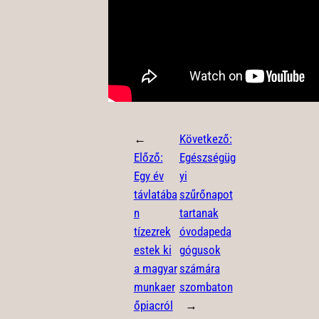
←
Következő:
Előző:
Egészségüg
Egy év
yi
távlatába
szűrőnapot
n
tartanak
tízezrek
óvodapeda
estek ki
gógusok
a magyar
számára
munkaer
szombaton
őpiacról
→