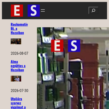
Ugrás
Search
a
tartalomhoz
Rockomotív
Bt. a
Hazaiban
2026-08-07
Alma
együttes a
Hazaiban
2026-07-30
Utoljára
szervez
vigalmat a