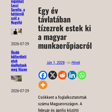
vigalmat
Laczi
Egy év
Sarolta, a
háttérről
távlatában
szól a
Nagyító
tízezrek estek ki
a magyar
munkaerőpiacról
2026-07-29
Újabb
külterületi
utak
jún 1, 2026
—
in
Hírek
újulhatnak
meg Vácon
2026-07-29
Csökkent a foglalkoztatottak
száma Magyarországon. A
február és április közötti