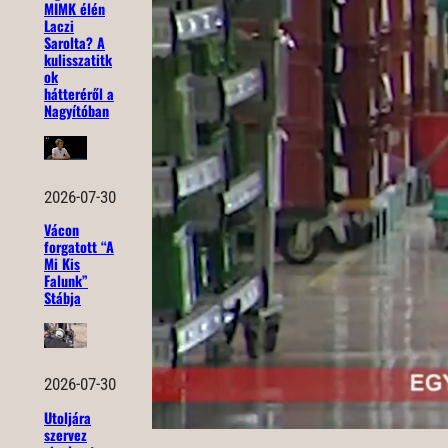
MIMK élén
Laczi
Sarolta? A
kulisszatitk
ok
hátteréről a
Nagyítóban
2026-07-30
Vácon
forgatott “A
Mi Kis
Falunk”
Stábja
2026-07-30
Utoljára
szervez