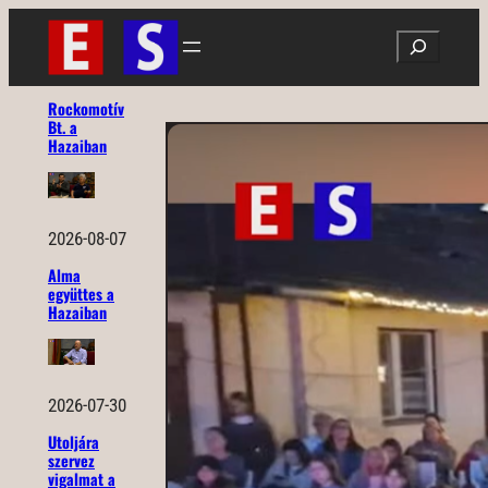
Ugrás
Search
a
tartalomhoz
Rockomotív
Bt. a
Hazaiban
2026-08-07
Alma
együttes a
Hazaiban
2026-07-30
Utoljára
szervez
vigalmat a