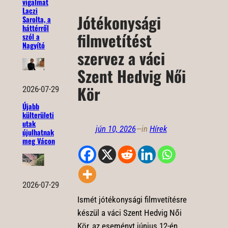
vigalmat
Laczi
Jótékonysági
Sarolta, a
háttérről
filmvetítést
szól a
Nagyító
szervez a váci
Szent Hedvig Női
Kör
2026-07-29
Újabb
külterületi
utak
jún 10, 2026
—
in
Hírek
újulhatnak
meg Vácon
2026-07-29
Ismét jótékonysági filmvetítésre
készül a váci Szent Hedvig Női
Kör, az eseményt június 12-én