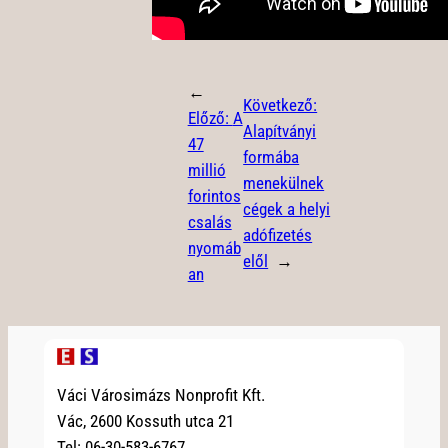
←
Következő:
Előző:
A
Alapítványi
47
formába
millió
menekülnek
forintos
cégek a helyi
csalás
adófizetés
nyomáb
elől
→
an
Váci Városimázs Nonprofit Kft.
Vác, 2600 Kossuth utca 21
Tel: 06-30-583-6767