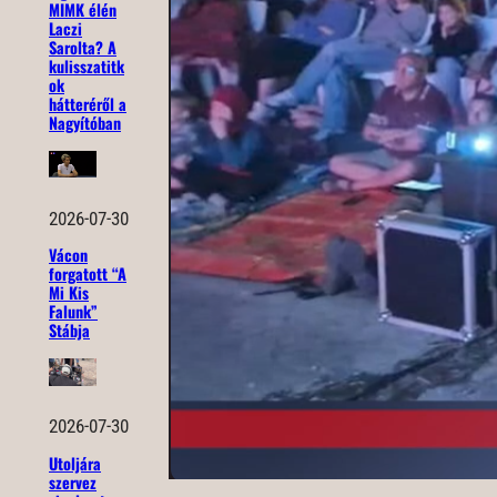
MIMK élén
Laczi
Sarolta? A
kulisszatitk
ok
hátteréről a
Nagyítóban
2026-07-30
Vácon
forgatott “A
Mi Kis
Falunk”
Stábja
2026-07-30
Utoljára
szervez