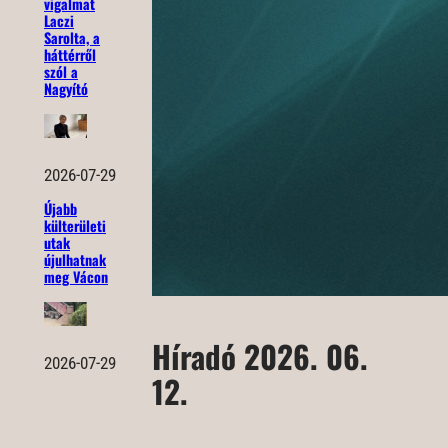
vigalmat
Laczi
Sarolta, a
háttérről
szól a
Nagyító
2026-07-29
Újabb
külterületi
utak
újulhatnak
meg Vácon
Híradó 2026. 06.
2026-07-29
12.