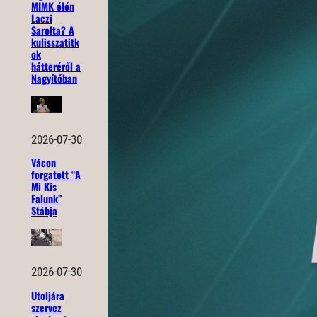
MIMK élén
Laczi
Sarolta? A
kulisszatitk
ok
hátteréről a
Nagyítóban
2026-07-30
Vácon
forgatott “A
Mi Kis
Falunk”
Stábja
2026-07-30
Utoljára
szervez