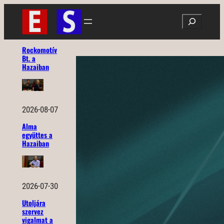
Ugrás
Search
a
tartalomhoz
Rockomotív
Bt. a
Hazaiban
2026-08-07
Alma
együttes a
Hazaiban
2026-07-30
Utoljára
szervez
vigalmat a