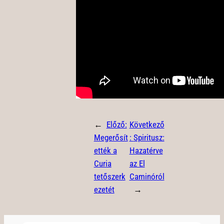
←
Előző:
Következő
Megerősít
:
Spiritusz:
ették a
Hazatérve
Curia
az El
tetőszerk
Caminóról
ezetét
→