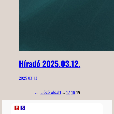
Híradó 2025.03.12.
2025-03-13
←
Előző oldal
1
…
17
18
19