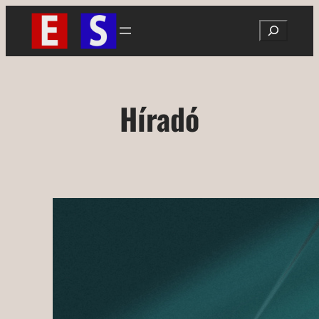
Ugrás
Search
a
tartalomhoz
Híradó