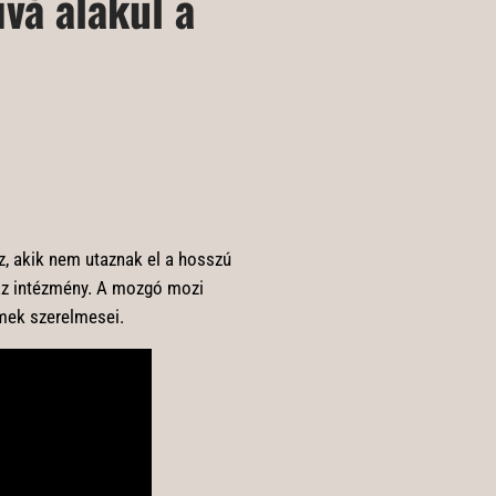
vá alakul a
, akik nem utaznak el a hosszú
 az intézmény. A mozgó mozi
lmek szerelmesei.