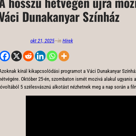
A hosszú hétvégén újra mozi
Váci Dunakanyar Színház
okt 21, 2025
—
in
Hírek
Azoknak kínál kikapcsolódási programot a Váci Dunakanyar Színház
hétvégére. Október 25-én, szombaton ismét mozivá alakul ugyanis
jóvoltából 5 szélesvásznú alkotást nézhetnek meg a nap során a fi