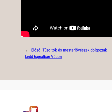
←
Előző:
Tűzoltók és mesterlövészek dolgoztak
kedd hajnalban Vácon