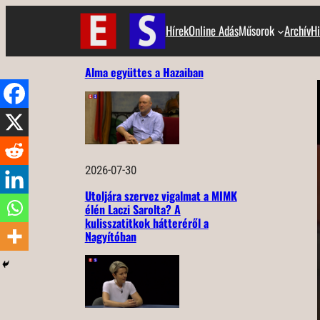
Ugrás
Hírek
Online Adás
Műsorok
Archív
Hi
a
tartalomhoz
Alma együttes a Hazaiban
2026-07-30
Utoljára szervez vigalmat a MIMK
élén Laczi Sarolta? A
kulisszatitkok hátteréről a
Nagyítóban