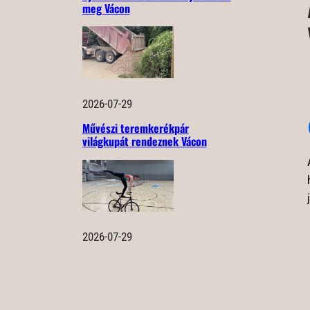
meg Vácon
2026-07-29
Művészi teremkerékpár
világkupát rendeznek Vácon
2026-07-29