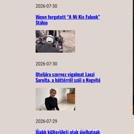
2026-07-30
Vácon forgatott “A Mi Kis Falunk”
Stábja
2026-07-30
Utoljára szervez vigalmat Laczi
Sarolta, a háttérről szól a Nagyító
2026-07-29
Újabb külterületi utak újulhatnak