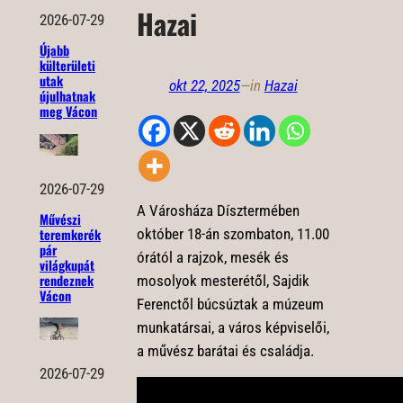
Hazai
2026-07-29
Újabb
külterületi
utak
okt 22, 2025
—
in
Hazai
újulhatnak
meg Vácon
2026-07-29
A Városháza Dísztermében
Művészi
október 18-án szombaton, 11.00
teremkerék
pár
órától a rajzok, mesék és
világkupát
rendeznek
mosolyok mesterétől, Sajdik
Vácon
Ferenctől búcsúztak a múzeum
munkatársai, a város képviselői,
a művész barátai és családja.
2026-07-29