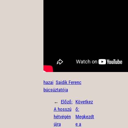
hazai
Sajdik Ferenc
búcsúztatója
←
Előző:
Következ
A hosszú
ő:
hétvégén
Megkezdt
újra
e a