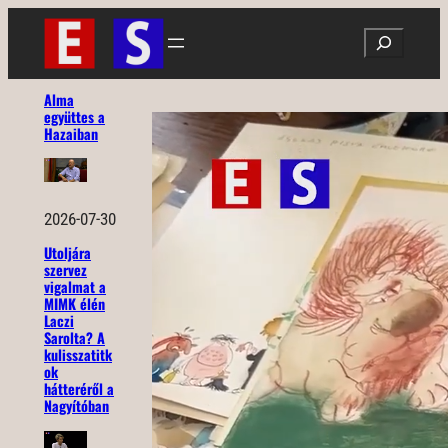
Ugrás
Search
a
tartalomhoz
Alma
együttes a
Hazaiban
2026-07-30
Utoljára
szervez
vigalmat a
MIMK élén
Laczi
Sarolta? A
kulisszatitk
ok
hátteréről a
Nagyítóban