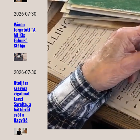
2026-07-30
Vácon
forgatott “A
Mi Kis
Falunk”
Stábja
2026-07-30
Utoljára
szervez
vigalmat
Laczi
Sarolta, a
háttérről
szól a
Nagyító