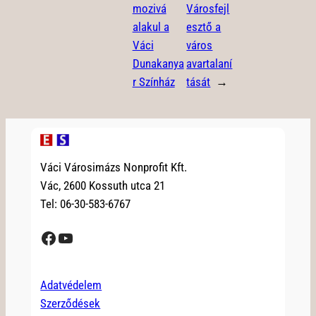
mozivá
Városfejl
alakul a
esztő a
Váci
város
Dunakanya
avartalaní
r Színház
tását
→
Váci Városimázs Nonprofit Kft.
Vác, 2600 Kossuth utca 21
Tel: 06-30-583-6767
Facebook
YouTube
Adatvédelem
Szerződések