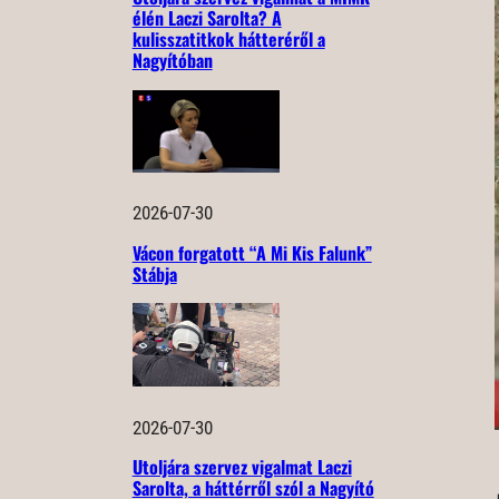
élén Laczi Sarolta? A
kulisszatitkok hátteréről a
Nagyítóban
2026-07-30
Vácon forgatott “A Mi Kis Falunk”
Stábja
2026-07-30
Utoljára szervez vigalmat Laczi
Sarolta, a háttérről szól a Nagyító