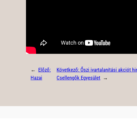
←
Előző:
Következő:
Őszi ivartalanítási akciót hi
Hazai
Csellengők Egyesület
→