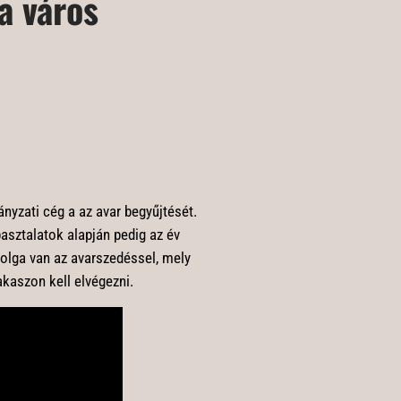
a város
yzati cég a az avar begyűjtését.
asztalatok alapján pedig az év
dolga van az avarszedéssel, mely
akaszon kell elvégezni.