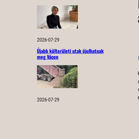
2026-07-29
Újabb külterületi utak újulhatnak
meg Vácon
2026-07-29