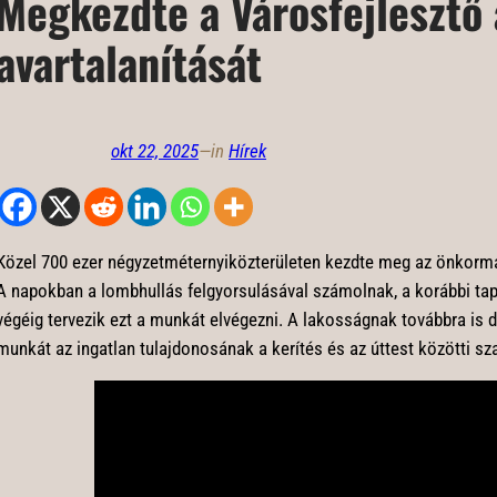
Megkezdte a Városfejlesztő 
avartalanítását
okt 22, 2025
—
in
Hírek
Közel 700 ezer négyzetméternyiközterületen kezdte meg az önkormán
A napokban a lombhullás felgyorsulásával számolnak, a korábbi tap
végéig tervezik ezt a munkát elvégezni. A lakosságnak továbbra is 
munkát az ingatlan tulajdonosának a kerítés és az úttest közötti sz