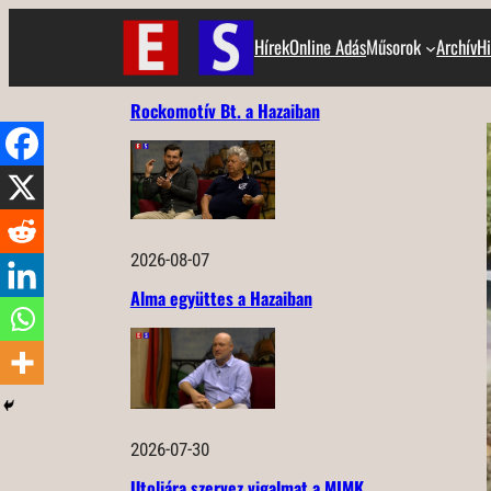
Ugrás
Hírek
Online Adás
Műsorok
Archív
Hi
a
tartalomhoz
Rockomotív Bt. a Hazaiban
2026-08-07
Alma együttes a Hazaiban
2026-07-30
Utoljára szervez vigalmat a MIMK