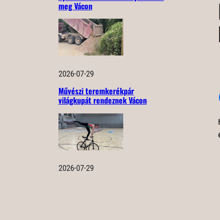
meg Vácon
2026-07-29
Művészi teremkerékpár
világkupát rendeznek Vácon
2026-07-29