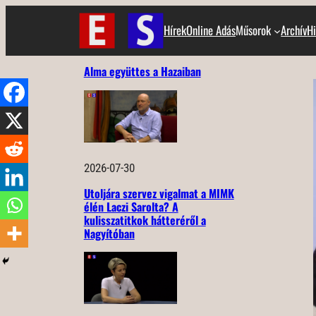
Ugrás
Hírek
Online Adás
Műsorok
Archív
Hi
a
tartalomhoz
Alma együttes a Hazaiban
2026-07-30
Utoljára szervez vigalmat a MIMK
élén Laczi Sarolta? A
kulisszatitkok hátteréről a
Nagyítóban