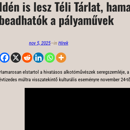
Idén is lesz Téli Tárlat, ham
beadhatók a pályaművek
nov 5, 2025
—
in
Hírek
Hamarosan elstartol a hivatásos alkotóművészek seregszemléje, a T
évtizedes múltra visszatekintő kulturális eseményre november 24-t