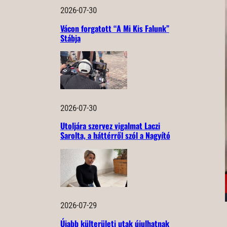
2026-07-30
Vácon forgatott “A Mi Kis Falunk”
Stábja
2026-07-30
Utoljára szervez vigalmat Laczi
Sarolta, a háttérről szól a Nagyító
2026-07-29
Újabb külterületi utak újulhatnak