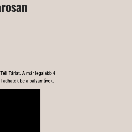
arosan
éli Tárlat. A már legalább 4
ől adhatók be a pályaművek.