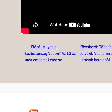
←
Előző:
Milyen a
Következő:
Több fe
közbiztonság Vácon? Az ES az
pályázik Vác, a ve
utca emberét kérdezte
Járások keretéből