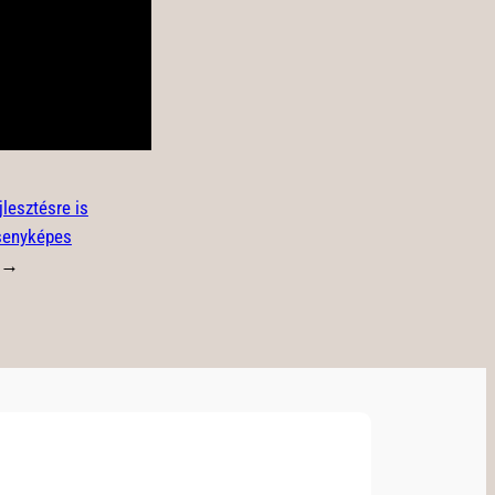
jlesztésre is
rsenyképes
→