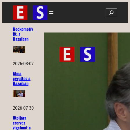
Ugrás
Search
a
tartalomhoz
Rockomotív
Bt. a
Hazaiban
2026-08-07
Alma
együttes a
Hazaiban
2026-07-30
Utoljára
szervez
vigalmat a