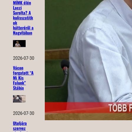
MIMK élén
Laczi
Sarolta? A
kulisszatitk
ok
hátteréről a
Nagyítóban
2026-07-30
Vácon
forgatott “A
Mi Kis
Falunk”
Stábja
2026-07-30
Utoljára
szervez