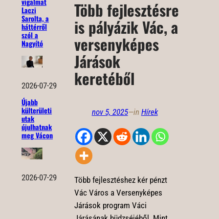
vigalmat
Több fejlesztésre
Laczi
Sarolta, a
is pályázik Vác, a
háttérről
szól a
versenyképes
Nagyító
Járások
keretéből
2026-07-29
Újabb
külterületi
nov 5, 2025
—
in
Hírek
utak
újulhatnak
meg Vácon
2026-07-29
Több fejlesztéshez kér pénzt
Vác Város a Versenyképes
Járások program Váci
Járásának büdzséjéből. Mint