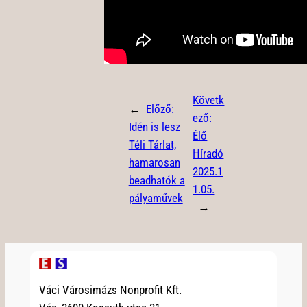
Követk
←
Előző:
ező:
Idén is lesz
Élő
Téli Tárlat,
Híradó
hamarosan
2025.1
beadhatók a
1.05.
pályaművek
→
Váci Városimázs Nonprofit Kft.