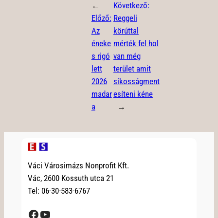
←
Következő:
Előző:
Reggeli
Az
körúttal
éneke
mérték fel hol
s rigó
van még
lett
terület amit
2026
síkosságment
madar
esíteni kéne
a
→
Váci Városimázs Nonprofit Kft.
Vác, 2600 Kossuth utca 21
Tel: 06-30-583-6767
Facebook
YouTube