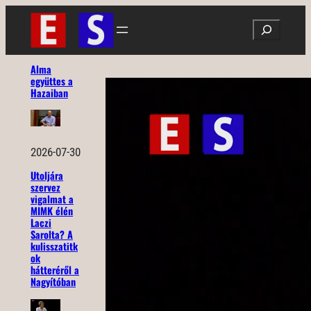
Ugrás
Search
a
tartalomhoz
Alma
együttes a
Hazaiban
2026-07-30
Utoljára
szervez
vigalmat a
MIMK élén
Laczi
Sarolta? A
kulisszatitk
ok
hátteréről a
Nagyítóban