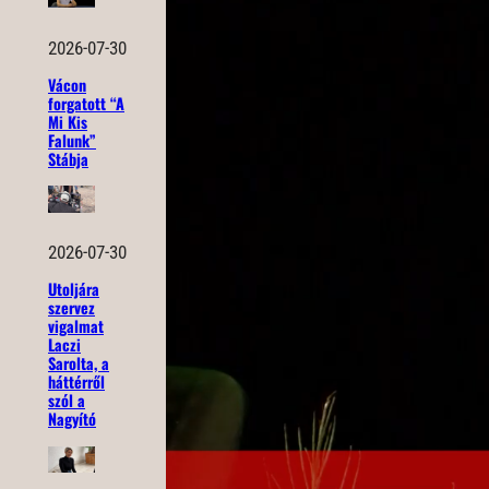
2026-07-30
Vácon
forgatott “A
Mi Kis
Falunk”
Stábja
2026-07-30
Utoljára
szervez
vigalmat
Laczi
Sarolta, a
háttérről
szól a
Nagyító