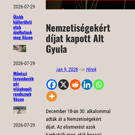
2026-07-29
Újabb
külterületi
Nemzetiségekért
utak
újulhatnak
díjat kapott Alt
meg Vácon
Gyula
2026-07-29
jan 9, 2026
—
in
Hírek
Művészi
teremkerék
pár
világkupát
rendeznek
Vácon
December 18-án 30. alkalommal
adták át a Nemzetiségekért
2026-07-29
díjat. Az elismerést azok
kaphatják meg, akik hosszú