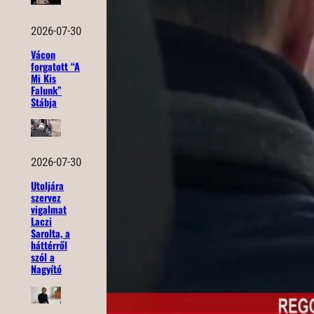
2026-07-30
Vácon
forgatott “A
Mi Kis
Falunk”
Stábja
2026-07-30
Utoljára
szervez
vigalmat
Laczi
Sarolta, a
háttérről
szól a
Nagyító