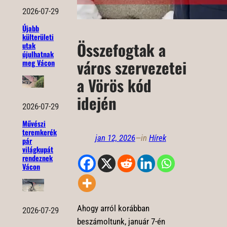
2026-07-29
Újabb
külterületi
Összefogtak a
utak
újulhatnak
város szervezetei
meg Vácon
a Vörös kód
idején
2026-07-29
Művészi
teremkerék
jan 12, 2026
—
in
Hírek
pár
világkupát
rendeznek
Vácon
Ahogy arról korábban
2026-07-29
beszámoltunk, január 7-én