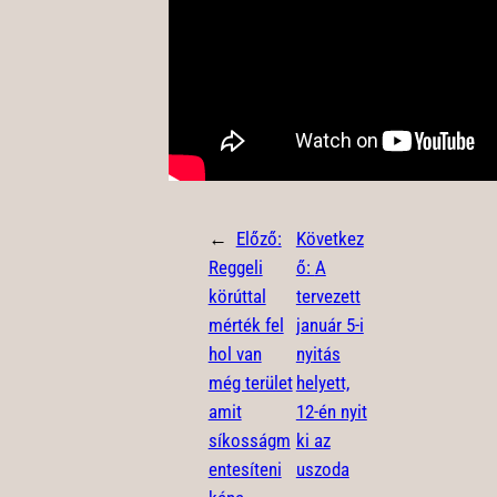
←
Előző:
Következ
Reggeli
ő:
A
körúttal
tervezett
mérték fel
január 5-i
hol van
nyitás
még terület
helyett,
amit
12-én nyit
síkosságm
ki az
entesíteni
uszoda