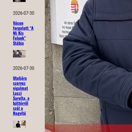
2026-07-30
Vácon
forgatott “A
Mi Kis
Falunk”
Stábja
2026-07-30
Utoljára
szervez
vigalmat
Laczi
Sarolta, a
háttérről
szól a
Nagyító