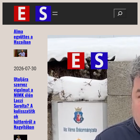
Ugrás
Search
a
tartalomhoz
Alma
együttes a
Hazaiban
2026-07-30
Utoljára
szervez
vigalmat a
MIMK élén
Laczi
Sarolta? A
kulisszatitk
ok
hátteréről a
Nagyítóban