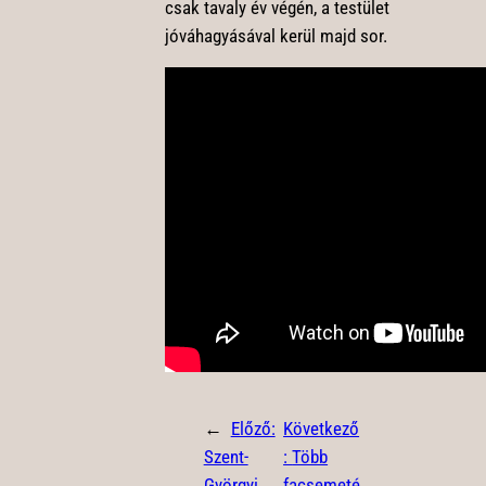
csak tavaly év végén, a testület
jóváhagyásával kerül majd sor.
←
Előző:
Következő
Szent-
:
Több
Györgyi
facsemeté