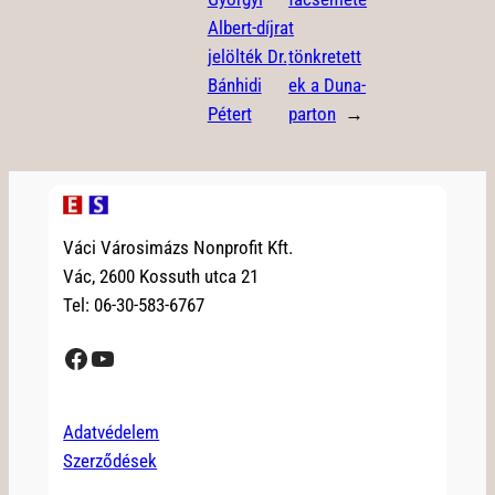
Albert-díjra
t
jelölték Dr.
tönkretett
Bánhidi
ek a Duna-
Pétert
parton
→
Váci Városimázs Nonprofit Kft.
Vác, 2600 Kossuth utca 21
Tel: 06-30-583-6767
Facebook
YouTube
Adatvédelem
Szerződések