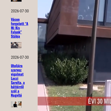
2026-07-30
Vácon
forgatott “A
Mi Kis
Falunk”
Stábja
2026-07-30
Utoljára
szervez
vigalmat
Laczi
Sarolta, a
háttérről
szól a
Nagyító