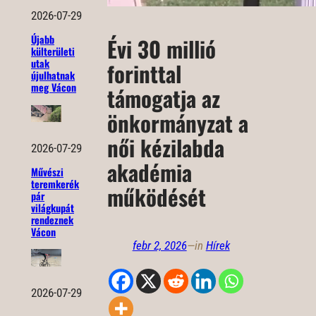
2026-07-29
Újabb
Évi 30 millió
külterületi
utak
forinttal
újulhatnak
meg Vácon
támogatja az
önkormányzat a
női kézilabda
2026-07-29
akadémia
Művészi
teremkerék
működését
pár
világkupát
rendeznek
Vácon
febr 2, 2026
—
in
Hírek
2026-07-29