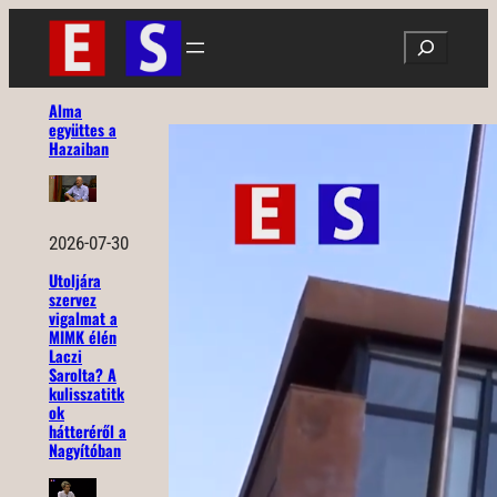
Ugrás
Search
a
tartalomhoz
Alma
együttes a
Hazaiban
2026-07-30
Utoljára
szervez
vigalmat a
MIMK élén
Laczi
Sarolta? A
kulisszatitk
ok
hátteréről a
Nagyítóban