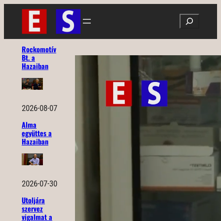
Ugrás
Search
a
tartalomhoz
Rockomotív
Bt. a
Hazaiban
2026-08-07
Alma
együttes a
Hazaiban
2026-07-30
Utoljára
szervez
vigalmat a