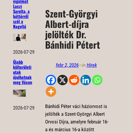
vigalmat
Laczi
Szent-Györgyi
Sarolta, a
háttérről
Albert-díjra
szól a
Nagyító
jelölték Dr.
Bánhidi Pétert
2026-07-29
Újabb
febr 2, 2026
—
in
Hírek
külterületi
utak
újulhatnak
meg Vácon
Bánhidi Péter váci háziorvost is
2026-07-29
jelölték a Szent-Györgyi Albert
Orvosi Díjra, amelyre február 16-
a és március 16-a között