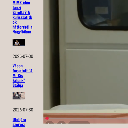
MIMK élén
Laczi
Sarolta? A
kulisszatitk
ok
hátteréről a
Nagyítóban
2026-07-30
Vácon
forgatott “A
Mi Kis
Falunk”
Stábja
2026-07-30
Utoljára
szervez