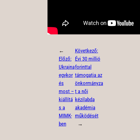
←
Következő:
Előző:
Évi 30 millió
Ukrajna
forinttal
egykor
támogatja az
és
önkormányza
most –
t a női
kiállítá
kézilabda
s a
akadémia
MIMK-
működését
ben
→