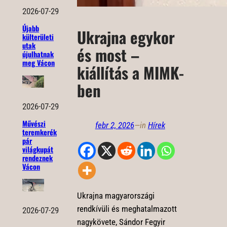
2026-07-29
Újabb
Ukrajna egykor
külterületi
utak
és most –
újulhatnak
meg Vácon
kiállítás a MIMK-
ben
2026-07-29
Művészi
febr 2, 2026
—
in
Hírek
teremkerék
pár
világkupát
rendeznek
Vácon
Ukrajna magyarországi
rendkívüli és meghatalmazott
2026-07-29
nagykövete, Sándor Fegyir