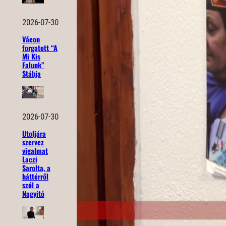
2026-07-30
Vácon
forgatott “A
Mi Kis
Falunk”
Stábja
2026-07-30
Utoljára
szervez
vigalmat
Laczi
Sarolta, a
háttérről
szól a
Nagyító