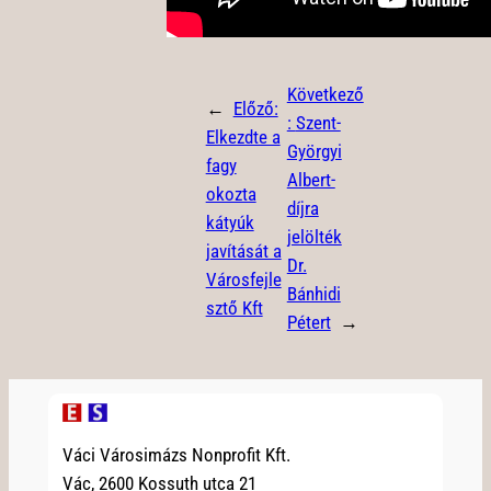
Következő
←
Előző:
:
Szent-
Elkezdte a
Györgyi
fagy
Albert-
okozta
díjra
kátyúk
jelölték
javítását a
Dr.
Városfejle
Bánhidi
sztő Kft
Pétert
→
Váci Városimázs Nonprofit Kft.
Vác, 2600 Kossuth utca 21