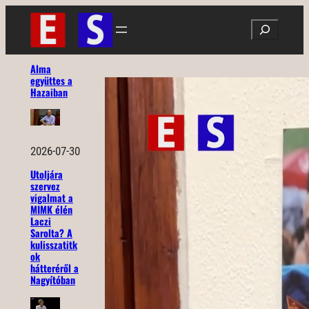
Ugrás
Search
a
tartalomhoz
Alma
együttes a
Hazaiban
2026-07-30
Utoljára
szervez
vigalmat a
MIMK élén
Laczi
Sarolta? A
kulisszatitk
ok
hátteréről a
Nagyítóban