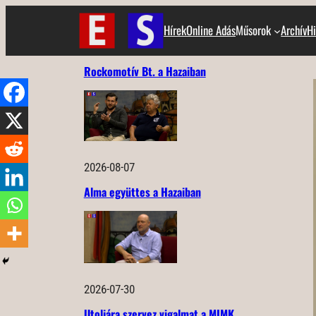
Ugrás
Hírek
Online Adás
Műsorok
Archív
Hi
a
tartalomhoz
Rockomotív Bt. a Hazaiban
2026-08-07
Alma együttes a Hazaiban
2026-07-30
Utoljára szervez vigalmat a MIMK