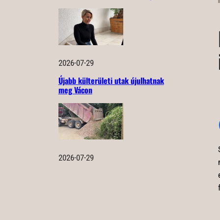
2026-07-29
Újabb külterületi utak újulhatnak
meg Vácon
2026-07-29