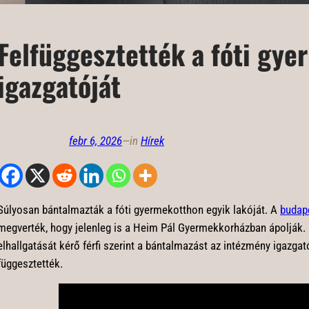
Felfüggesztették a fóti gy
igazgatóját
febr 6, 2026
—
in
Hírek
Súlyosan bántalmazták a fóti gyermekotthon egyik lakóját. A
budap
megverték, hogy jelenleg is a Heim Pál Gyermekkorházban ápolják. 
elhallgatását kérő férfi szerint a bántalmazást az intézmény igazgató
függesztették.