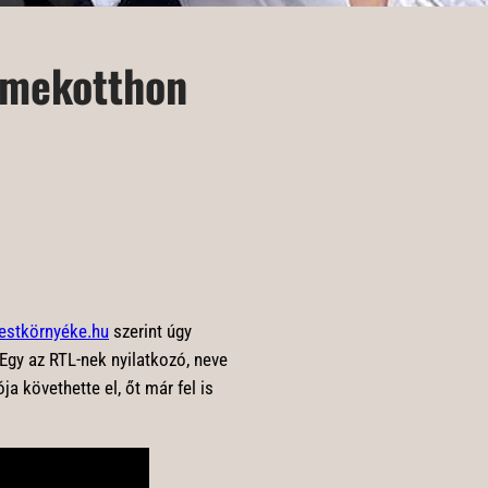
ermekotthon
estkörnyéke.hu
szerint úgy
Egy az RTL-nek nyilatkozó, neve
ja követhette el, őt már fel is