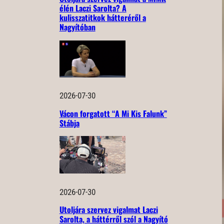
élén Laczi Sarolta? A
kulisszatitkok hátteréről a
Nagyítóban
2026-07-30
Vácon forgatott “A Mi Kis Falunk”
Stábja
2026-07-30
Utoljára szervez vigalmat Laczi
Sarolta, a háttérről szól a Nagyító