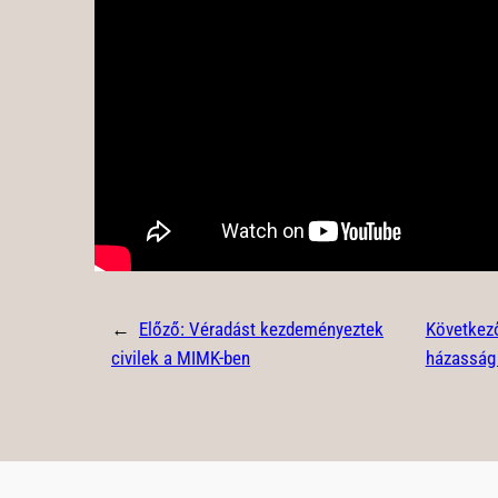
←
Előző:
Véradást kezdeményeztek
Következ
civilek a MIMK-ben
házasság