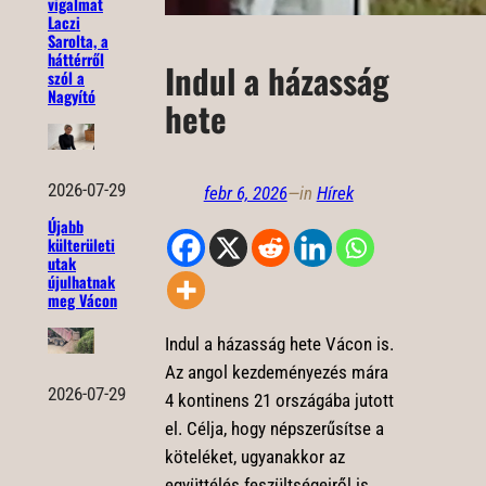
vigalmat
Laczi
Sarolta, a
háttérről
Indul a házasság
szól a
Nagyító
hete
2026-07-29
febr 6, 2026
—
in
Hírek
Újabb
külterületi
utak
újulhatnak
meg Vácon
Indul a házasság hete Vácon is.
Az angol kezdeményezés mára
2026-07-29
4 kontinens 21 országába jutott
el. Célja, hogy népszerűsítse a
köteléket, ugyanakkor az
együttélés feszültségeiről is