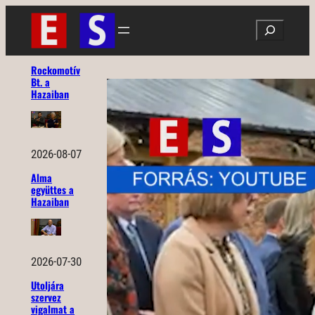
Ugrás
Search
a
tartalomhoz
Rockomotív
Bt. a
Hazaiban
2026-08-07
Alma
együttes a
Hazaiban
2026-07-30
Utoljára
szervez
vigalmat a