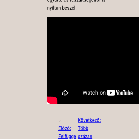
nyíltan beszél.
←
Következő:
Előző:
Több
Felfügge
százan