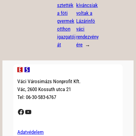
sztették
kíváncsiak
a fóti
voltak a
gyermek
Lázárinfó
otthon
váci
igazgatój
rendezvény
át
ére
→
Váci Városimázs Nonprofit Kft.
Vác, 2600 Kossuth utca 21
Tel: 06-30-583-6767
Facebook
YouTube
Adatvédelem