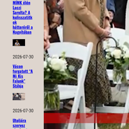
MIMK élén
Laczi
Sarolta? A
kulisszatitk
ok
hátteréről a
Nagyítóban
2026-07-30
Vácon
forgatott “A
Mi Kis
Falunk”
Stábja
2026-07-30
Utoljára
szervez