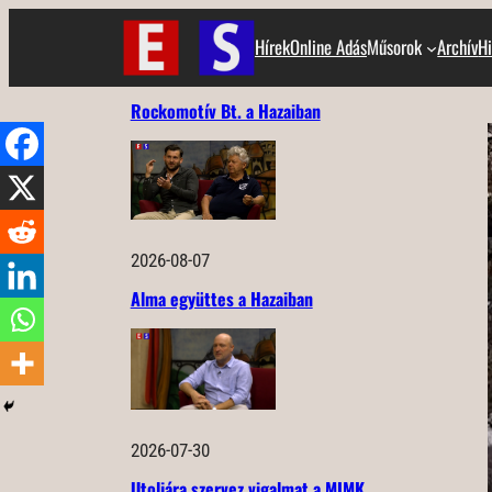
Ugrás
Hírek
Online Adás
Műsorok
Archív
Hi
a
tartalomhoz
Rockomotív Bt. a Hazaiban
2026-08-07
Alma együttes a Hazaiban
2026-07-30
Utoljára szervez vigalmat a MIMK