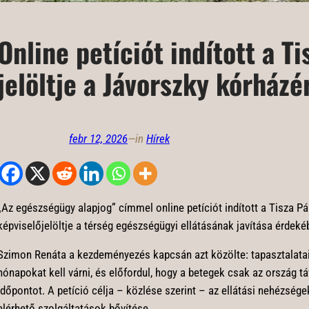
Online petíciót indított a Ti
jelöltje a Jávorszky kórházé
febr 12, 2026
—
in
Hírek
„Az egészségügy alapjog” címmel online petíciót indított a Tisza Pá
képviselőjelöltje a térség egészségügyi ellátásának javítása érdeké
Szimon Renáta a kezdeményezés kapcsán azt közölte: tapasztalatai
hónapokat kell várni, és előfordul, hogy a betegek csak az ország t
időpontot. A petíció célja – közlése szerint – az ellátási nehézség
elérhető szolgáltatások bővítése.