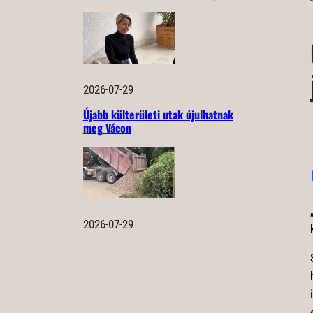
2026-07-29
Újabb külterületi utak újulhatnak
meg Vácon
2026-07-29