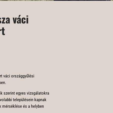
sza váci
rt
rt váci országgyűlési
ben.
k szerint egyes vizsgálatokra
ávolabbi településein kapnak
ek mérséklése és a helyben