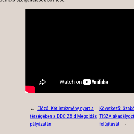
←
Előző:
Két intézmény nyert a
Következő:
Szabó
térségében a DDC Zöld Megoldás
TISZA akadályozt
pályázatán
felújítását
→