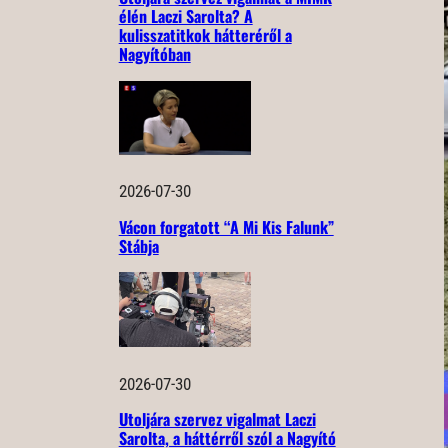
élén Laczi Sarolta? A
kulisszatitkok hátteréről a
Nagyítóban
2026-07-30
Vácon forgatott “A Mi Kis Falunk”
Stábja
2026-07-30
Utoljára szervez vigalmat Laczi
Sarolta, a háttérről szól a Nagyító