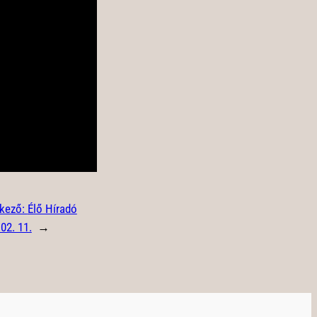
kező:
Élő Híradó
02. 11.
→