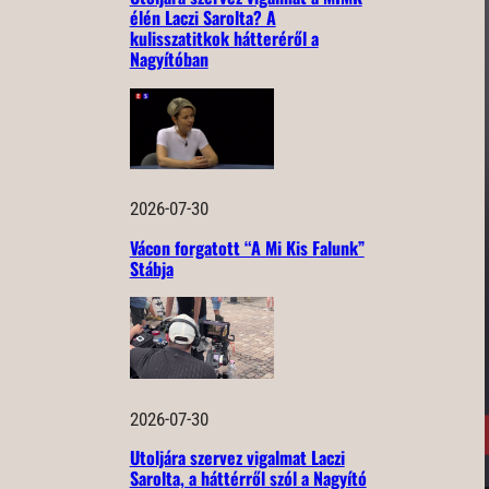
élén Laczi Sarolta? A
kulisszatitkok hátteréről a
Nagyítóban
2026-07-30
Vácon forgatott “A Mi Kis Falunk”
Stábja
2026-07-30
Utoljára szervez vigalmat Laczi
Sarolta, a háttérről szól a Nagyító