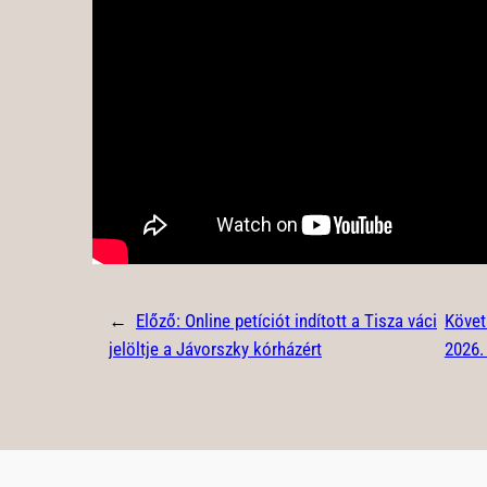
←
Előző:
Online petíciót indított a Tisza váci
Követ
jelöltje a Jávorszky kórházért
2026. 