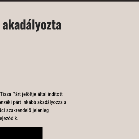
 akadályozta
sza Párt jelöltje által indított
enzéki párt inkább akadályozza a
áci szakrendelő jelenleg
ejeződik.