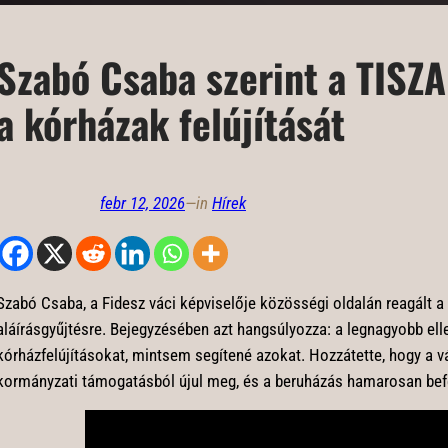
Szabó Csaba szerint a TISZA
a kórházak felújítását
febr 12, 2026
—
in
Hírek
Szabó Csaba, a Fidesz váci képviselője közösségi oldalán reagált a Ti
aláírásgyűjtésre. Bejegyzésében azt hangsúlyozza: a legnagyobb ell
kórházfelújításokat, mintsem segítené azokat. Hozzátette, hogy a v
kormányzati támogatásból újul meg, és a beruházás hamarosan bef