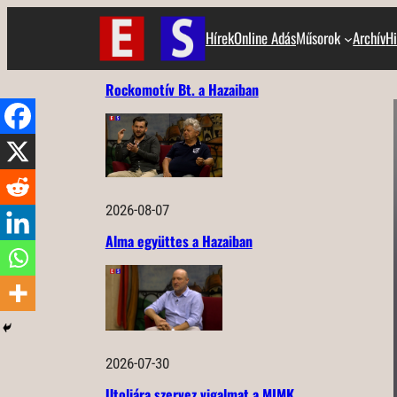
Ugrás
Hírek
Online Adás
Műsorok
Archív
Hi
a
tartalomhoz
Rockomotív Bt. a Hazaiban
2026-08-07
Alma együttes a Hazaiban
2026-07-30
Utoljára szervez vigalmat a MIMK