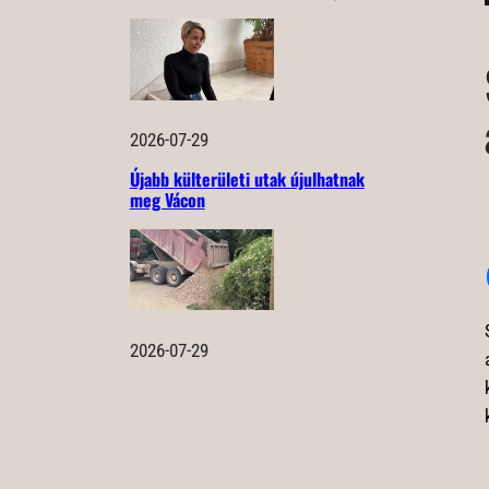
2026-07-29
Újabb külterületi utak újulhatnak
meg Vácon
2026-07-29