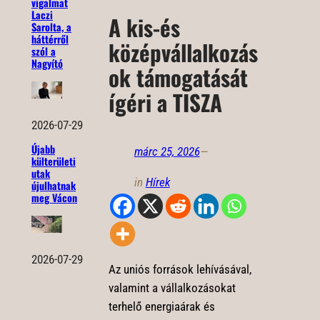
vigalmat
Laczi
A kis-és
Sarolta, a
háttérről
középvállalkozás
szól a
Nagyító
ok támogatását
ígéri a TISZA
2026-07-29
Újabb
márc 25, 2026
—
külterületi
utak
in
Hírek
újulhatnak
meg Vácon
2026-07-29
Az uniós források lehívásával,
valamint a vállalkozásokat
terhelő energiaárak és