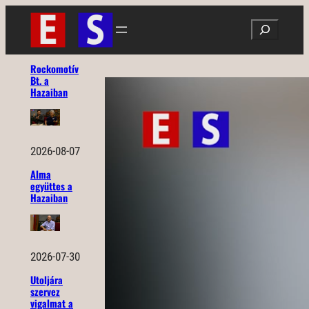
Ugrás
Search
a
tartalomhoz
Rockomotív
Bt. a
Hazaiban
2026-08-07
Alma
együttes a
Hazaiban
2026-07-30
Utoljára
szervez
vigalmat a