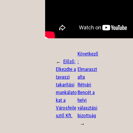
Következő
←
Előző:
:
Elkezdte a
Elmaraszt
tavaszi
alta
takarítási
Rétvári
munkálato
Bencét a
kat a
helyi
Városfejle
választási
sztő Kft.
bizottság
→