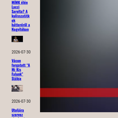
MIMK élén
Laczi
Sarolta? A
kulisszatitk
ok
hátteréről a
Nagyítóban
2026-07-30
Vácon
forgatott “A
Mi Kis
Falunk”
Stábja
2026-07-30
Utoljára
szervez