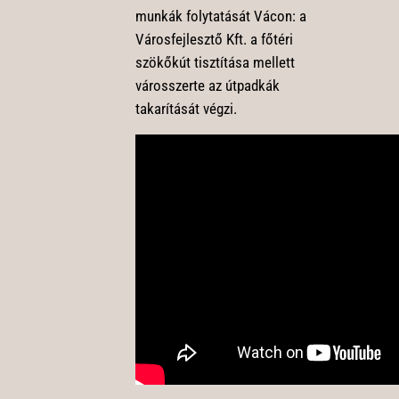
munkák folytatását Vácon: a
Városfejlesztő Kft. a főtéri
szökőkút tisztítása mellett
városszerte az útpadkák
takarítását végzi.