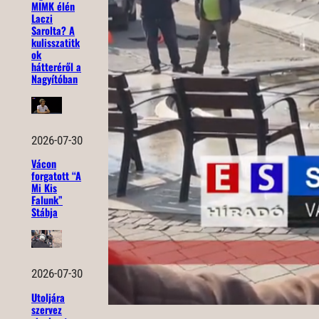
MIMK élén
Laczi
Sarolta? A
kulisszatitk
ok
hátteréről a
Nagyítóban
2026-07-30
Vácon
forgatott “A
Mi Kis
Falunk”
Stábja
2026-07-30
Utoljára
szervez