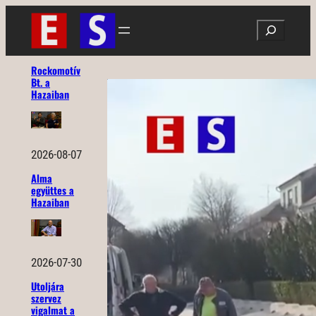
Ugrás
Search
a
tartalomhoz
Rockomotív
Bt. a
Hazaiban
2026-08-07
Alma
együttes a
Hazaiban
2026-07-30
Utoljára
szervez
vigalmat a