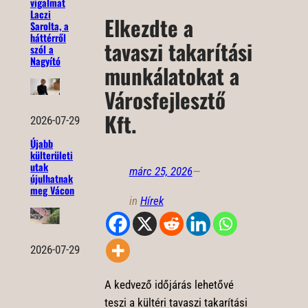
vigalmat
Laczi
Elkezdte a
Sarolta, a
háttérről
tavaszi takarítási
szól a
Nagyító
munkálatokat a
Városfejlesztő
Kft.
2026-07-29
Újabb
külterületi
utak
márc 25, 2026
—
újulhatnak
meg Vácon
in
Hírek
2026-07-29
A kedvező időjárás lehetővé
teszi a kültéri tavaszi takarítási