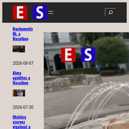
Ugrás
Search
a
tartalomhoz
Rockomotív
Bt. a
Hazaiban
2026-08-07
Alma
együttes a
Hazaiban
2026-07-30
Utoljára
szervez
vigalmat a