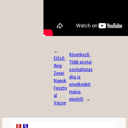
←
Következő:
Előző:
Több postai
Régi
szolgáltatás
Zenei
díja is
Napok
emelkedett
Fesztiv
május
ál
elejétől
→
Vácon