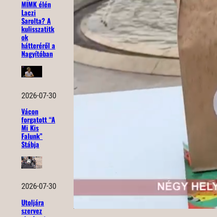
MIMK élén
Laczi
Sarolta? A
kulisszatitk
ok
hátteréről a
Nagyítóban
2026-07-30
Vácon
forgatott “A
Mi Kis
Falunk”
Stábja
2026-07-30
Utoljára
szervez