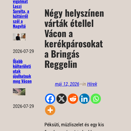
vigalmat
Laczi
Négy helyszínen
Sarolta, a
háttérről
várták étellel
szól a
Nagyító
Vácon a
kerékpárosokat
a Bringás
2026-07-29
Reggelin
Újabb
külterületi
utak
újulhatnak
meg Vácon
máj 12, 2026
—
in
Hírek
2026-07-29
Péksüti, müzliszelet és egy kis