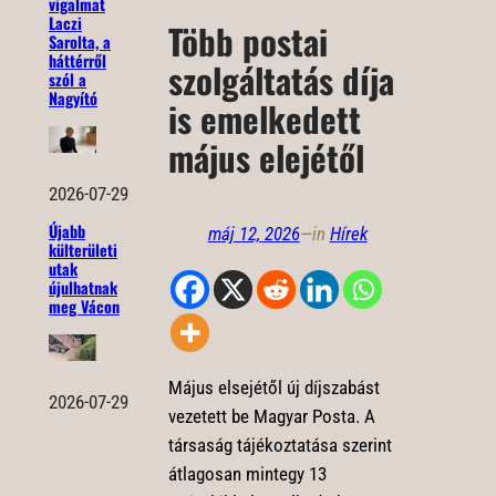
vigalmat
Laczi
Több postai
Sarolta, a
háttérről
szolgáltatás díja
szól a
Nagyító
is emelkedett
május elejétől
2026-07-29
Újabb
máj 12, 2026
—
in
Hírek
külterületi
utak
újulhatnak
meg Vácon
Május elsejétől új díjszabást
2026-07-29
vezetett be Magyar Posta. A
társaság tájékoztatása szerint
átlagosan mintegy 13