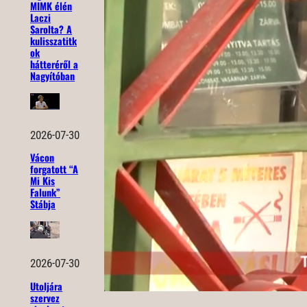
MIMK élén
Laczi
Sarolta? A
kulisszatitk
ok
hátteréről a
Nagyítóban
2026-07-30
Vácon
forgatott “A
Mi Kis
Falunk”
Stábja
2026-07-30
Utoljára
szervez