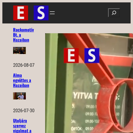
Ugrás
Search
a
tartalomhoz
Rockomotív
Bt. a
Hazaiban
2026-08-07
Alma
együttes a
Hazaiban
2026-07-30
Utoljára
szervez
vigalmat a