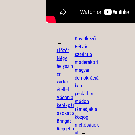
Következő:
←
Rétvári
Előző:
szerint a
Négy
modernkori
helyszín
magyar
en
demokráciá
várták
ban
étellel
példátlan
Vácon a
módon
kerékpár
támadják a
osokat a
közjogi
Bringás
méltóságok
Reggelin
at
→