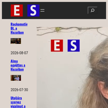
Ugrás
Search
a
tartalomhoz
Rockomotív
Bt. a
Hazaiban
2026-08-07
Alma
együttes a
Hazaiban
2026-07-30
Utoljára
szervez
vigalmat a