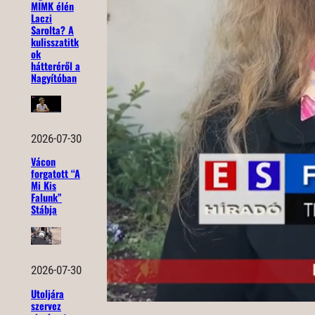
MIMK élén
Laczi
Sarolta? A
kulisszatitk
ok
hátteréről a
Nagyítóban
2026-07-30
Vácon
forgatott “A
Mi Kis
Falunk”
Stábja
2026-07-30
Utoljára
szervez