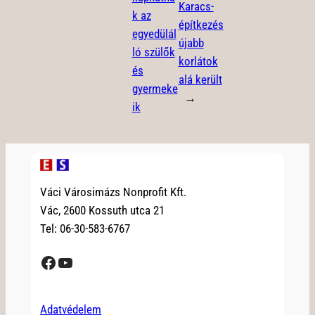
Karacs-
k az
építkezés
egyedülál
újabb
ló szülők
korlátok
és
alá került
gyermeke
→
ik
Váci Városimázs Nonprofit Kft.
Vác, 2600 Kossuth utca 21
Tel: 06-30-583-6767
Facebook
YouTube
Adatvédelem