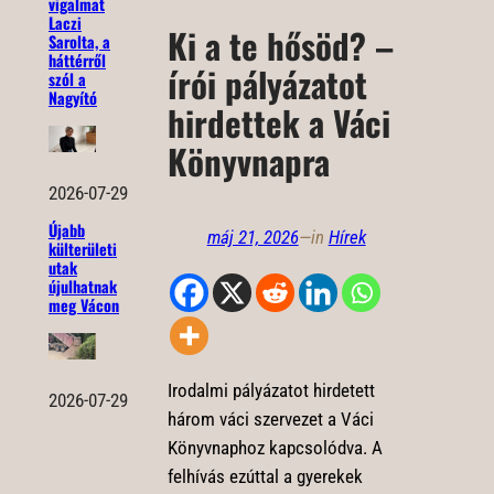
vigalmat
Laczi
Ki a te hősöd? –
Sarolta, a
háttérről
írói pályázatot
szól a
Nagyító
hirdettek a Váci
Könyvnapra
2026-07-29
Újabb
máj 21, 2026
—
in
Hírek
külterületi
utak
újulhatnak
meg Vácon
Irodalmi pályázatot hirdetett
2026-07-29
három váci szervezet a Váci
Könyvnaphoz kapcsolódva. A
felhívás ezúttal a gyerekek