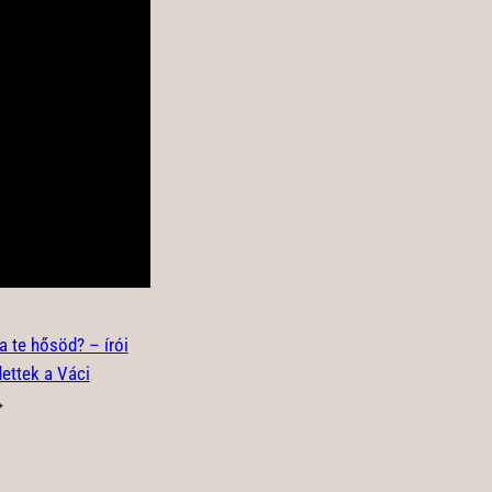
 a te hősöd? – írói
dettek a Váci
→