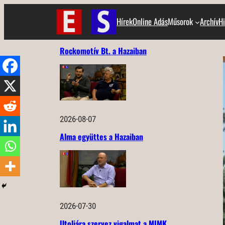
Ugrás
Hírek
Online Adás
Műsorok
Archív
Hi
a
tartalomhoz
Rockomotív Bt. a Hazaiban
2026-08-07
Alma együttes a Hazaiban
2026-07-30
Utoljára szervez vigalmat a MIMK