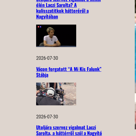
élén Laczi Sarolta? A
kulisszatitkok hátteréről a
Nagyítóban
2026-07-30
Vácon forgatott “A Mi Kis Falunk”
Stábja
2026-07-30
Utoljára szervez vigalmat Laczi
Sarolta, a háttérről szól a Nagyító