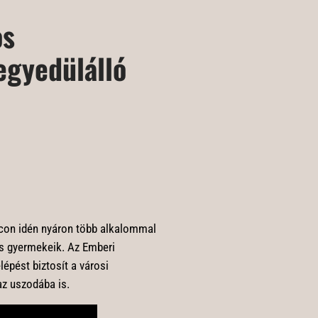
os
egyedülálló
Vácon idén nyáron több alkalommal
s gyermekeik. Az Emberi
épést biztosít a városi
az uszodába is.