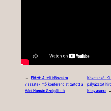
←
Előző:
A téli időszakra
Következő:
Ki
visszatekintő konferenciát tartott a
pályázatot hir
Váci Humán Szolgáltató
Könyvnapra