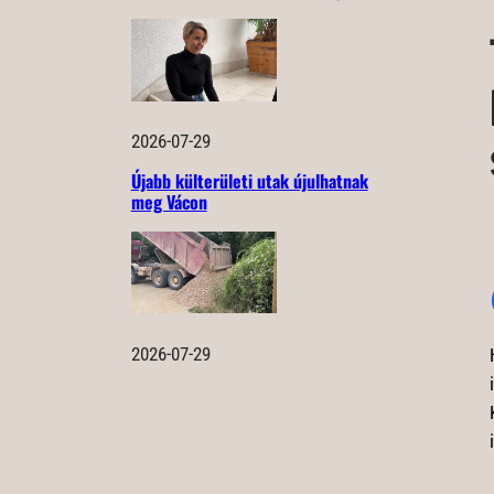
2026-07-29
Újabb külterületi utak újulhatnak
meg Vácon
2026-07-29