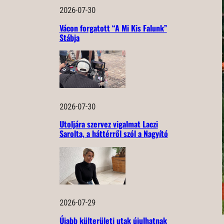
2026-07-30
Vácon forgatott “A Mi Kis Falunk”
Stábja
2026-07-30
Utoljára szervez vigalmat Laczi
Sarolta, a háttérről szól a Nagyító
2026-07-29
Újabb külterületi utak újulhatnak