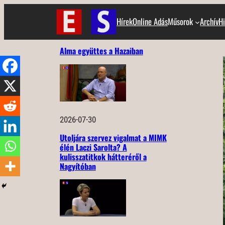
Ugrás
Hírek
Online Adás
Műsorok
Archív
Hi
a
tartalomhoz
Alma együttes a Hazaiban
2026-07-30
Utoljára szervez vigalmat a MIMK
élén Laczi Sarolta? A
kulisszatitkok hátteréről a
Nagyítóban