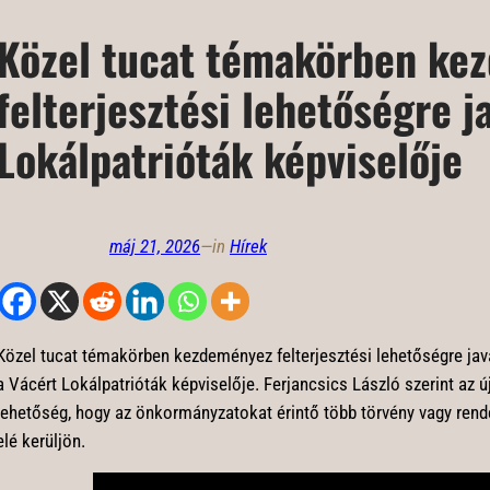
Közel tucat témakörben ke
felterjesztési lehetőségre j
Lokálpatrióták képviselője
máj 21, 2026
—
in
Hírek
Közel tucat témakörben kezdeményez felterjesztési lehetőségre javas
a Vácért Lokálpatrióták képviselője. Ferjancsics László szerint az új
lehetőség, hogy az önkormányzatokat érintő több törvény vagy rend
elé kerüljön.