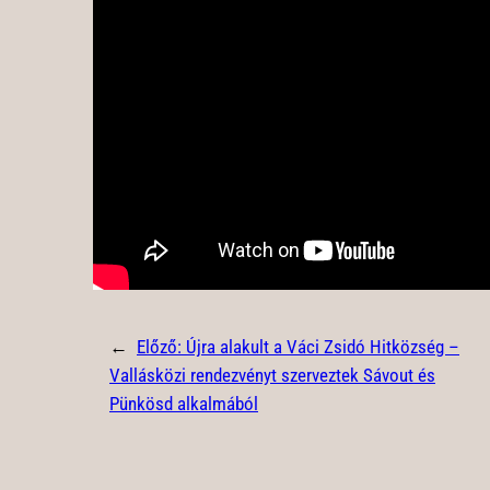
←
Előző:
Újra alakult a Váci Zsidó Hitközség –
Vallásközi rendezvényt szerveztek Sávout és
Pünkösd alkalmából