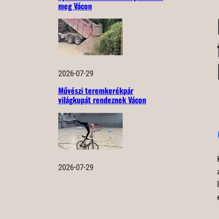
meg Vácon
2026-07-29
Művészi teremkerékpár
világkupát rendeznek Vácon
2026-07-29