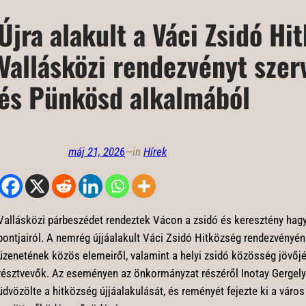
Újra alakult a Váci Zsidó Hi
Vallásközi rendezvényt szer
és Pünkösd alkalmából
máj 21, 2026
—
in
Hírek
Vallásközi párbeszédet rendeztek Vácon a zsidó és keresztény h
pontjairól. A nemrég újjáalakult Váci Zsidó Hitközség rendezvényé
üzenetének közös elemeiről, valamint a helyi zsidó közösség jövőjé
résztvevők. Az eseményen az önkormányzat részéről Inotay Gergely i
üdvözölte a hitközség újjáalakulását, és reményét fejezte ki a váro