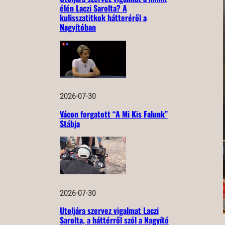
élén Laczi Sarolta? A
kulisszatitkok hátteréről a
Nagyítóban
2026-07-30
Vácon forgatott “A Mi Kis Falunk”
Stábja
2026-07-30
Utoljára szervez vigalmat Laczi
Sarolta, a háttérről szól a Nagyító