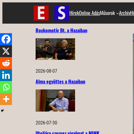
Ugrás
Hírek
Online Adás
Műsorok
Archív
Hi
a
tartalomhoz
Rockomotív Bt. a Hazaiban
2026-08-07
Alma együttes a Hazaiban
2026-07-30
Utoljára szervez vigalmat a MIMK