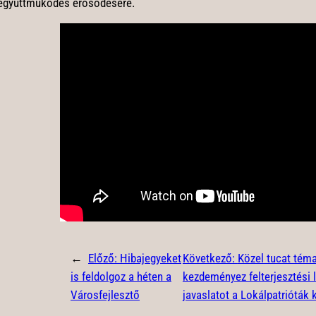
együttműködés erősödésére.
←
Előző:
Hibajegyeket
Következő:
Közel tucat tém
is feldolgoz a héten a
kezdeményez felterjesztési 
Városfejlesztő
javaslatot a Lokálpatrióták 