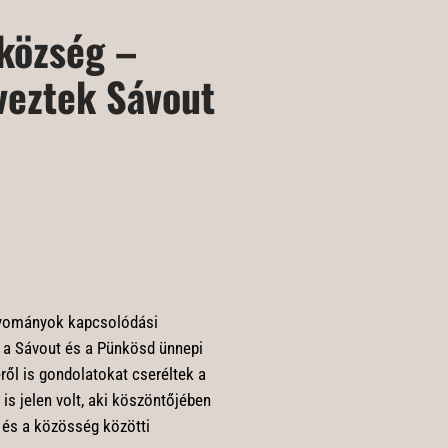
tközség –
veztek Sávout
agyományok kapcsolódási
n a Sávout és a Pünkösd ünnepi
ről is gondolatokat cseréltek a
s jelen volt, aki köszöntőjében
s és a közösség közötti