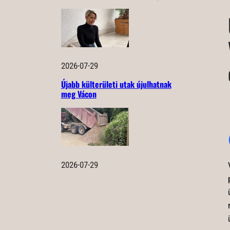
2026-07-29
Újabb külterületi utak újulhatnak
meg Vácon
2026-07-29