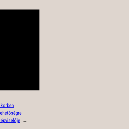
akörben
lehetőségre
képviselője
→