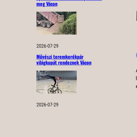
meg Vácon
2026-07-29
Művészi teremkerékpár
világkupát rendeznek Vácon
2026-07-29