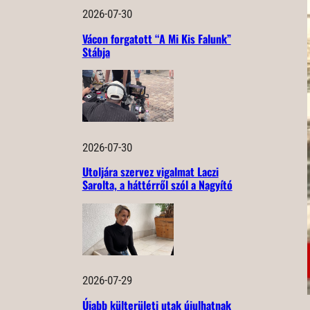
2026-07-30
Vácon forgatott “A Mi Kis Falunk”
Stábja
2026-07-30
Utoljára szervez vigalmat Laczi
Sarolta, a háttérről szól a Nagyító
2026-07-29
Újabb külterületi utak újulhatnak