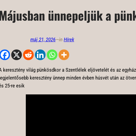
Májusban ünnepeljük a pün
máj 21, 2026
—
in
Hírek
A keresztény világ pünkösdkor a Szentlélek eljövetelét és az egyház
legjelentősebb keresztény ünnep minden évben húsvét után az ötven
és 25-re esik