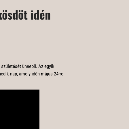
kösdöt idén
 születését ünnepli. Az egyik
edik nap, amely idén május 24-re