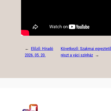
←
Előző:
Híradó
Következő:
Szakmai egyeztető
2026. 05. 20.
részt a váci színház
→