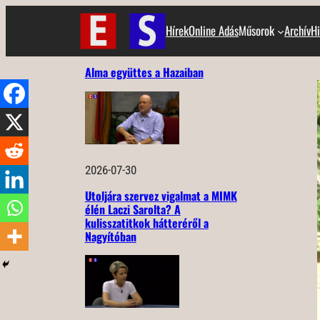
Ugrás
Hírek
Online Adás
Műsorok
Archív
Hi
a
tartalomhoz
Alma együttes a Hazaiban
2026-07-30
Utoljára szervez vigalmat a MIMK
élén Laczi Sarolta? A
kulisszatitkok hátteréről a
Nagyítóban