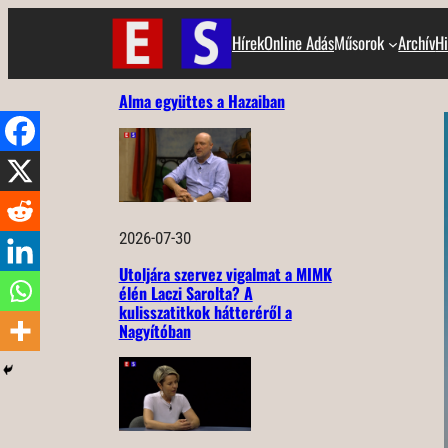
Ugrás
Hírek
Online Adás
Műsorok
Archív
Hi
a
tartalomhoz
Alma együttes a Hazaiban
2026-07-30
Utoljára szervez vigalmat a MIMK
élén Laczi Sarolta? A
kulisszatitkok hátteréről a
Nagyítóban