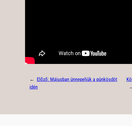
←
Előző:
Májusban ünnepeljük a pünkösdöt
Kö
idén