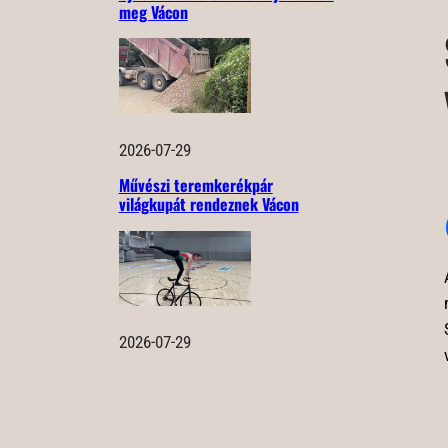
meg Vácon
2026-07-29
Művészi teremkerékpár
világkupát rendeznek Vácon
2026-07-29