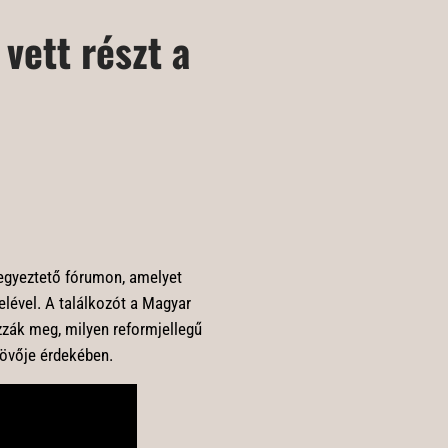
vett részt a
 egyeztető fórumon, amelyet
lével. A találkozót a Magyar
zzák meg, milyen reformjellegű
jövője érdekében.