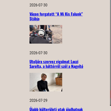
2026-07-30
Vácon forgatott “A Mi Kis Falunk”
Stábja
2026-07-30
Utoljára szervez vigalmat Laczi
Sarolta, a háttérről szól a Nagyító
2026-07-29
Újabb külterületi utak újulhatnak