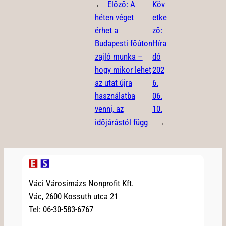
←
Előző:
A
Köv
héten véget
etke
érhet a
ző:
Budapesti főúton
Híra
zajló munka –
dó
hogy mikor lehet
202
az utat újra
6.
használatba
06.
venni, az
10.
időjárástól függ
→
Váci Városimázs Nonprofit Kft.
Vác, 2600 Kossuth utca 21
Tel: 06-30-583-6767