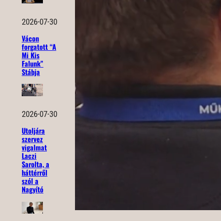
2026-07-30
Vácon
forgatott “A
Mi Kis
Falunk”
Stábja
2026-07-30
Utoljára
szervez
vigalmat
Laczi
Sarolta, a
háttérről
szól a
Nagyító