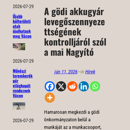
2026-07-29
A gödi akkugyár
Újabb
levegőszennyeze
külterületi
utak
ttségének
újulhatnak
meg Vácon
kontrolljáról szól
a mai Nagyító
2026-07-29
Művészi
jún 11, 2026
—
in
Hírek
teremkerék
pár
világkupát
rendeznek
Vácon
Hamarosan megkezdi a gödi
önkormányzaton belül a
2026-07-29
munkáját az a munkacsoport,