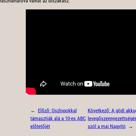
használhatóvá válhat az útszakasz.
←
Előző:
Oszlopokkal
Következő:
A gödi akku
támasztják alá a 10-es ABC
levegőszennyezettségén
előtetőjét
szól a mai Nagyító
→