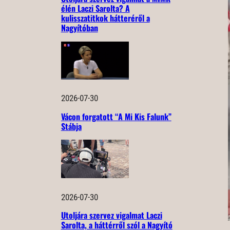
élén Laczi Sarolta? A
kulisszatitkok hátteréről a
Nagyítóban
2026-07-30
Vácon forgatott “A Mi Kis Falunk”
Stábja
2026-07-30
Utoljára szervez vigalmat Laczi
Sarolta, a háttérről szól a Nagyító