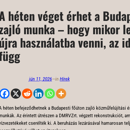
A héten véget érhet a Budap
zajló munka – hogy mikor le
újra használatba venni, az i
függ
jún 11, 2026
—
in
Hírek
A héten befejeződhetnek a Budapesti főúton zajló közműfelújítási és
munkák. Az érintett útrészen a DMRVZrt. végzett rekonstrukciót, a
vízvezetékeket cserélték ki. A beruházás lezárásával hamarosan tel