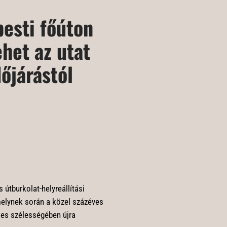
esti főúton
het az utat
dőjárástól
 útburkolat-helyreállítási
melynek során a közel százéves
jes szélességében újra