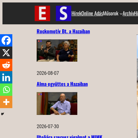
Ugrás
Hírek
Online Adás
Műsorok
Archív
Hi
a
tartalomhoz
Rockomotív Bt. a Hazaiban
2026-08-07
Alma együttes a Hazaiban
2026-07-30
Utoljára szervez vigalmat a MIMK