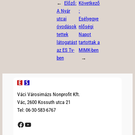
←
Előző:
Következő
A Nyár
:
utcai
Esélyegye
óvodások
nlőségi
tettek
Napot
látogatást
tartottak a
az ES Tv-
MIMK-ben
ben
→
Váci Városimázs Nonprofit Kft.
Vác, 2600 Kossuth utca 21
Tel: 06-30-583-6767
Facebook
YouTube