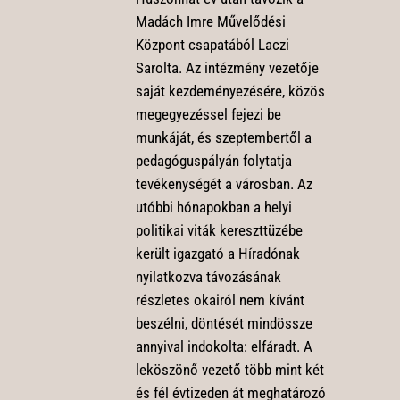
Madách Imre Művelődési
Központ csapatából Laczi
Sarolta. Az intézmény vezetője
saját kezdeményezésére, közös
megegyezéssel fejezi be
munkáját, és szeptembertől a
pedagóguspályán folytatja
tevékenységét a városban. Az
utóbbi hónapokban a helyi
politikai viták kereszttüzébe
került igazgató a Híradónak
nyilatkozva távozásának
részletes okairól nem kívánt
beszélni, döntését mindössze
annyival indokolta: elfáradt. A
leköszönő vezető több mint két
és fél évtizeden át meghatározó