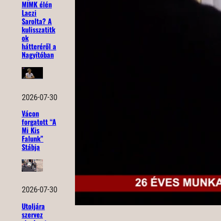
MIMK élén
Laczi
Sarolta? A
kulisszatitk
ok
hátteréről a
Nagyítóban
2026-07-30
Vácon
forgatott “A
Mi Kis
Falunk”
Stábja
2026-07-30
Utoljára
szervez