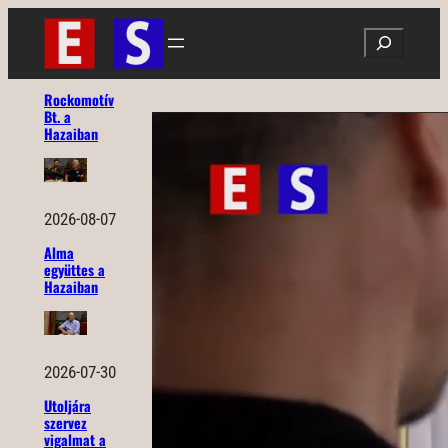
Ugrás
Search
a
tartalomhoz
Rockomotív
Bt. a
Hazaiban
2026-08-07
Alma
együttes a
Hazaiban
2026-07-30
Utoljára
szervez
vigalmat a