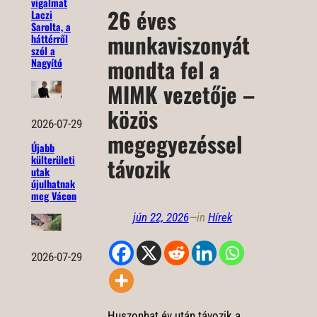
vigalmat
26 éves
Laczi
Sarolta, a
munkaviszonyát
háttérről
szól a
mondta fel a
Nagyító
MIMK vezetője –
közös
2026-07-29
megegyezéssel
Újabb
külterületi
távozik
utak
újulhatnak
meg Vácon
jún 22, 2026
—
in
Hírek
2026-07-29
Huszonhat év után távozik a