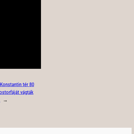
Konstantin tér 80
ostorfáját vágták
k
→