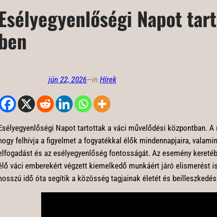
Esélyegyenlőségi Napot tar
ben
jún 22, 2026
—
in
Hírek
Esélyegyenlőségi Napot tartottak a váci művelődési központban. A re
hogy felhívja a figyelmet a fogyatékkal élők mindennapjaira, valamin
elfogadást és az esélyegyenlőség fontosságát. Az esemény kereté
élő váci emberekért végzett kiemelkedő munkáért járó elismerést i
hosszú idő óta segítik a közösség tagjainak életét és beilleszkedés