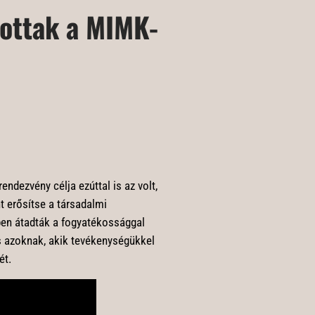
tottak a MIMK-
ndezvény célja ezúttal is az volt,
t erősítse a társadalmi
ben átadták a fogyatékossággal
s azoknak, akik tevékenységükkel
ét.