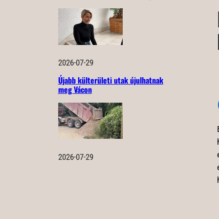
2026-07-29
Újabb külterületi utak újulhatnak
meg Vácon
2026-07-29