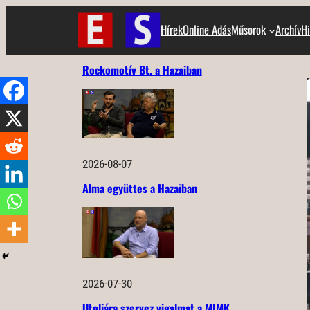
Ugrás
Hírek
Online Adás
Műsorok
Archív
Hi
a
tartalomhoz
Rockomotív Bt. a Hazaiban
2026-08-07
Alma együttes a Hazaiban
2026-07-30
Utoljára szervez vigalmat a MIMK