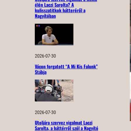
élén Laczi Sarolta? A
kulisszatitkok hátteréről a
Nagyítóban
2026-07-30
Vácon forgatott “A Mi Kis Falunk”
Stábja
2026-07-30
Utoljára szervez vigalmat Laczi
Sarolta, a háttérről szól a Nagyító