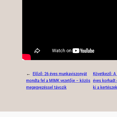
←
Előző:
26 éves munkaviszonyát
Következő:
A 
mondta fel a MIMK vezetője – közös
éves korhadt 
megegyezéssel távozik
ki a kertésze