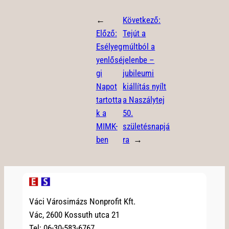
←
Következő:
Előző:
Tejút a
Esélyeg
múltból a
yenlősé
jelenbe –
gi
jubileumi
Napot
kiállítás nyílt
tartotta
a Naszálytej
k a
50.
MIMK-
születésnapjá
ben
ra
→
Váci Városimázs Nonprofit Kft.
Vác, 2600 Kossuth utca 21
Tel: 06-30-583-6767