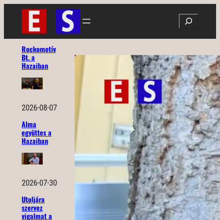
Ugrás
Search
a
tartalomhoz
Rockomotív
Bt. a
Hazaiban
2026-08-07
Alma
együttes a
Hazaiban
2026-07-30
Utoljára
szervez
vigalmat a