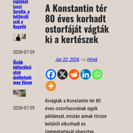
vigalmat
A Konstantin tér
Laczi
Sarolta, a
80 éves korhadt
háttérről
szól a
ostorfáját vágták
Nagyító
ki a kertészek
2026-07-29
jún 22, 2026
—
in
Hírek
Újabb
külterületi
utak
újulhatnak
meg Vácon
Kivágták a Konstantin tér 80
2026-07-29
éves ostorfasorának egyik
példányát, miután annak törzse
belülről elkorhadt és
önmegtartását elvesztve