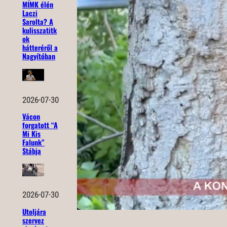
MIMK élén
Laczi
Sarolta? A
kulisszatitk
ok
hátteréről a
Nagyítóban
2026-07-30
Vácon
forgatott “A
Mi Kis
Falunk”
Stábja
2026-07-30
Utoljára
szervez