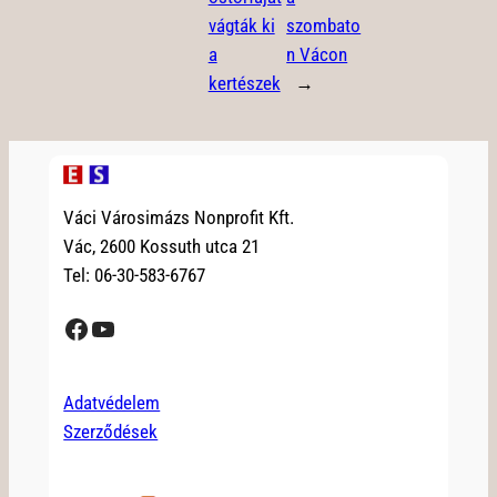
vágták ki
szombato
a
n Vácon
kertészek
→
Váci Városimázs Nonprofit Kft.
Vác, 2600 Kossuth utca 21
Tel: 06-30-583-6767
Facebook
YouTube
Adatvédelem
Szerződések