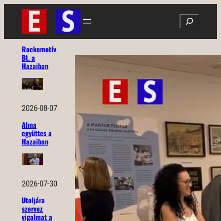
Ugrás
Search
a
tartalomhoz
Rockomotív
Bt. a
Hazaiban
2026-08-07
Alma
együttes a
Hazaiban
2026-07-30
Utoljára
szervez
vigalmat a