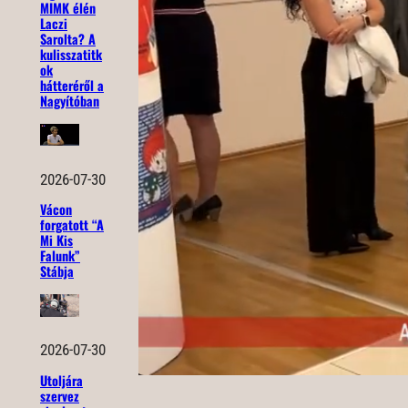
MIMK élén
Laczi
Sarolta? A
kulisszatitk
ok
hátteréről a
Nagyítóban
2026-07-30
Vácon
forgatott “A
Mi Kis
Falunk”
Stábja
2026-07-30
Utoljára
szervez