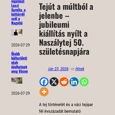
vigalmat
Tejút a múltból a
Laczi
Sarolta, a
jelenbe –
háttérről
szól a
jubileumi
Nagyító
kiállítás nyílt a
Naszálytej 50.
2026-07-29
születésnapjára
Újabb
külterületi
utak
újulhatnak
jún 23, 2026
—
in
Hírek
meg Vácon
2026-07-29
A tej történetét és a váci tejipar
fél évszázadát bemutató