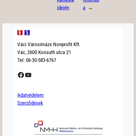
idején
a
→
Váci Városimázs Nonprofit Kft.
Vác, 2600 Kossuth utca 21
Tel: 06-30-583-6767
Facebook
YouTube
Adatvédelem
Szerződések