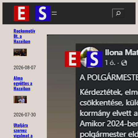
Ugrás
Search
a
tartalomhoz
Rockomotív
Bt. a
Hazaiban
2026-08-07
Alma
együttes a
Hazaiban
2026-07-30
Utoljára
szervez
vigalmat a