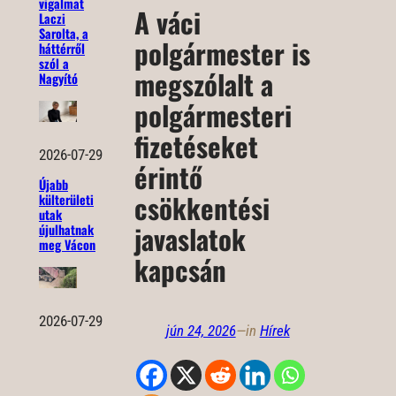
vigalmat
A váci
Laczi
Sarolta, a
polgármester is
háttérről
szól a
megszólalt a
Nagyító
polgármesteri
fizetéseket
2026-07-29
érintő
Újabb
csökkentési
külterületi
utak
javaslatok
újulhatnak
meg Vácon
kapcsán
2026-07-29
jún 24, 2026
—
in
Hírek