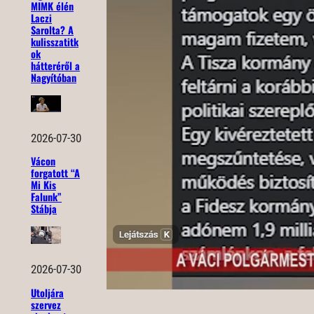
MIMK élén
Laczi
Sarolta? A
kulisszatitk
ok
hátteréről a
Nagyítóban
2026-07-30
Vácon
forgatott “A
Mi Kis
Falunk”
Stábja
2026-07-30
Utoljára
szervez