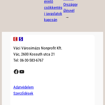
érintő
Országgy
csökkentés
űlésnél
i javaslatok
→
kapcsán
Váci Városimázs Nonprofit Kft.
Vác, 2600 Kossuth utca 21
Tel: 06-30-583-6767
Facebook
YouTube
Adatvédelem
Szerződések