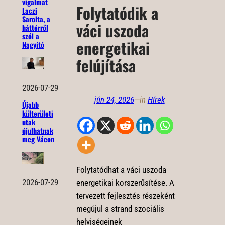
vigalmat
Folytatódik a
Laczi
Sarolta, a
váci uszoda
háttérről
szól a
energetikai
Nagyító
felújítása
2026-07-29
jún 24, 2026
—
in
Hírek
Újabb
külterületi
utak
újulhatnak
meg Vácon
Folytatódhat a váci uszoda
2026-07-29
energetikai korszerűsítése. A
tervezett fejlesztés részeként
megújul a strand szociális
helyiségeinek