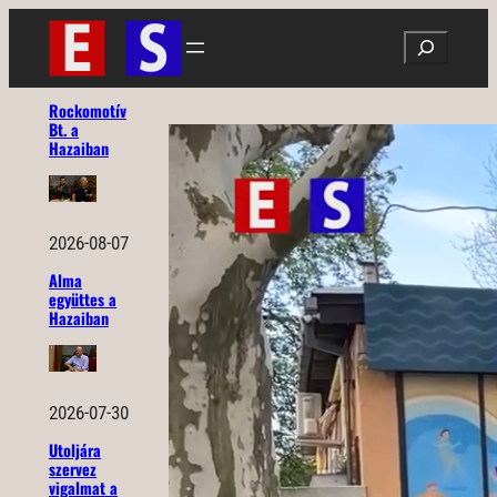
Ugrás
Search
a
tartalomhoz
Rockomotív
Bt. a
Hazaiban
2026-08-07
Alma
együttes a
Hazaiban
2026-07-30
Utoljára
szervez
vigalmat a