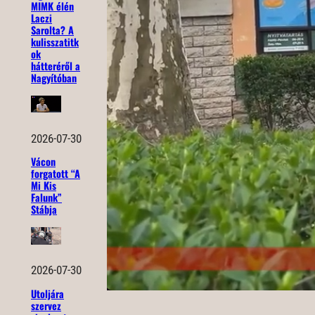
MIMK élén
Laczi
Sarolta? A
kulisszatitk
ok
hátteréről a
Nagyítóban
2026-07-30
Vácon
forgatott “A
Mi Kis
Falunk”
Stábja
2026-07-30
Utoljára
szervez