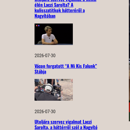
élén Laczi Sarolta? A
kulisszatitkok hátteréről a
Nagyítóban
2026-07-30
Vácon forgatott “A Mi Kis Falunk”
Stábja
2026-07-30
Utoljára szervez vigalmat Laczi
Sarolta, a háttérről szól a Nagyító