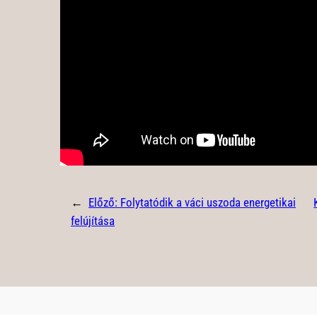
←
Előző:
Folytatódik a váci uszoda energetikai
felújítása