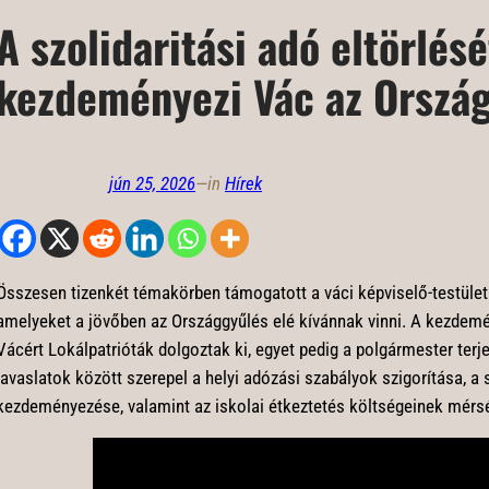
A szolidaritási adó eltörlésé
kezdeményezi Vác az Orszá
jún 25, 2026
—
in
Hírek
Összesen tizenkét témakörben támogatott a váci képviselő-testület o
amelyeket a jövőben az Országgyűlés elé kívánnak vinni. A kezdem
Vácért Lokálpatrióták dolgoztak ki, egyet pedig a polgármester terj
javaslatok között szerepel a helyi adózási szabályok szigorítása, a 
kezdeményezése, valamint az iskolai étkeztetés költségeinek mérsék