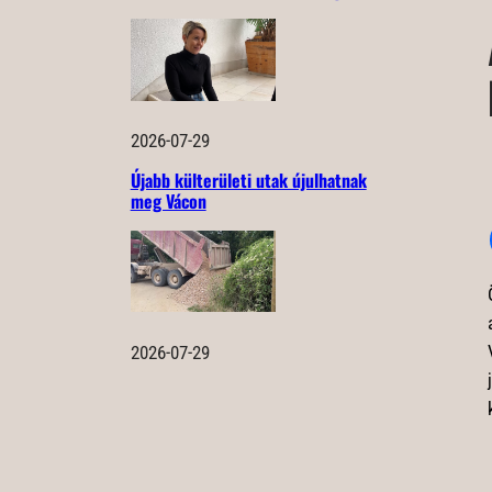
2026-07-29
Újabb külterületi utak újulhatnak
meg Vácon
2026-07-29