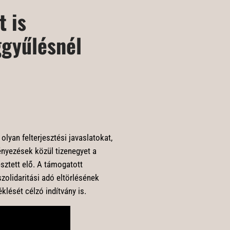
t is
ggyűlésnél
lyan felterjesztési javaslatokat,
ényezések közül tizenegyet a
esztett elő. A támogatott
szolidaritási adó eltörlésének
lését célzó indítvány is.