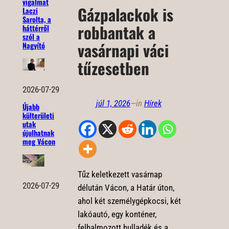
vigalmat
Gázpalackok is
Laczi
Sarolta, a
robbantak a
háttérről
szól a
vasárnapi váci
Nagyító
tűzesetben
2026-07-29
júl 1, 2026
—
in
Hírek
Újabb
külterületi
utak
újulhatnak
meg Vácon
Tűz keletkezett vasárnap
2026-07-29
délután Vácon, a Határ úton,
ahol két személygépkocsi, két
lakóautó, egy konténer,
felhalmozott hulladék és a