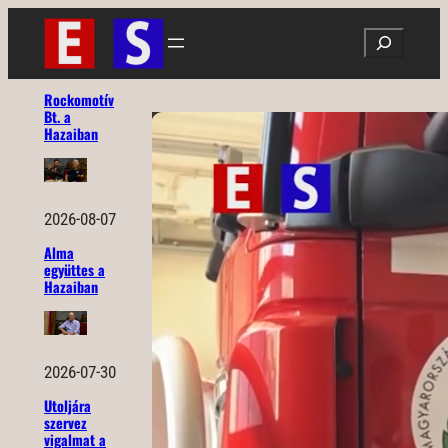
Ugrás
Search
a
tartalomhoz
Rockomotív
Bt. a
Hazaiban
2026-08-07
Alma
együttes a
Hazaiban
2026-07-30
Utoljára
szervez
vigalmat a