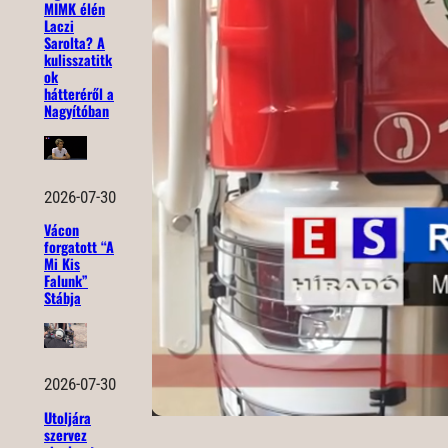
MIMK élén
Laczi
Sarolta? A
kulisszatitk
ok
hátteréről a
Nagyítóban
2026-07-30
Vácon
forgatott “A
Mi Kis
Falunk”
Stábja
2026-07-30
Utoljára
szervez