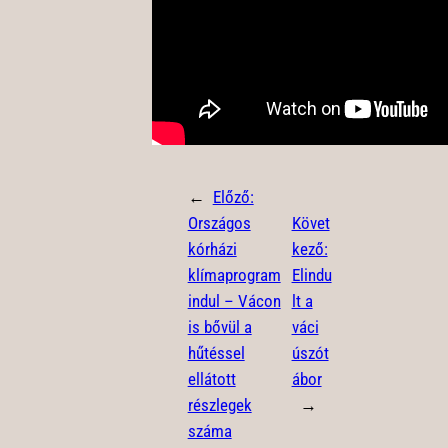
←
Előző:
Országos
Követ
kórházi
kező:
klímaprogram
Elindu
indul – Vácon
lt a
is bővül a
váci
hűtéssel
úszót
ellátott
ábor
részlegek
→
száma