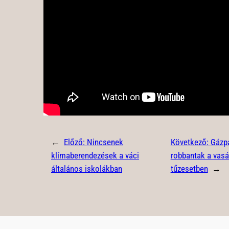
←
Előző:
Nincsenek
Következő:
Gázp
klímaberendezések a váci
robbantak a vasá
általános iskolákban
tűzesetben
→