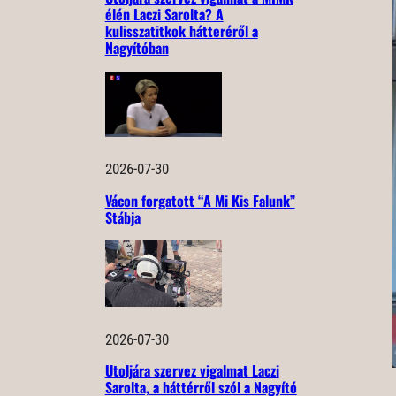
élén Laczi Sarolta? A
kulisszatitkok hátteréről a
Nagyítóban
2026-07-30
Vácon forgatott “A Mi Kis Falunk”
Stábja
2026-07-30
Utoljára szervez vigalmat Laczi
Sarolta, a háttérről szól a Nagyító