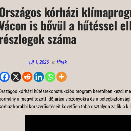
Országos kórházi klímaprog
Vácon is bővül a hűtéssel el
részlegek száma
júl 1, 2026
—
in
Hírek
Országos kórházi hűtésrekonstrukciós program keretében kezdi meg 
kormány a megváltozott időjárási viszonyokra és a betegbiztonsági
kórház korábbi korszerűsítéseit követően több osztályon zajlik a k