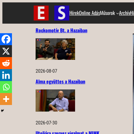
Ugrás
Hírek
Online Adás
Műsorok
Archív
Hi
a
tartalomhoz
Rockomotív Bt. a Hazaiban
2026-08-07
Alma együttes a Hazaiban
2026-07-30
Utoljára szervez vigalmat a MIMK