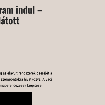
ram indul –
látott
az elavult rendszerek cseréjét a
 szempontokra hivatkozva. A váci
límaberendezések kiépítése.