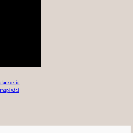
alackok is
rnapi váci