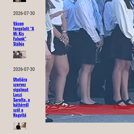
2026-07-30
Vácon
forgatott “A
Mi Kis
Falunk”
Stábja
2026-07-30
Utoljára
szervez
vigalmat
Laczi
Sarolta, a
háttérről
szól a
Nagyító