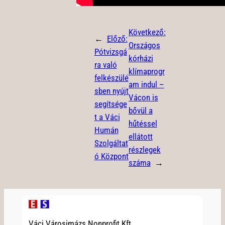
Következő:
←
Előző:
Országos
Pótvizsgá
kórházi
ra való
klímaprogr
felkészülé
am indul –
sben nyújt
Vácon is
segítsége
bővül a
t a Váci
hűtéssel
Humán
ellátott
Szolgáltat
részlegek
ó Központ
száma
→
Váci Városimázs Nonprofit Kft.