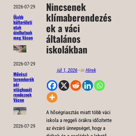
Nincsenek
2026-07-29
klímaberendezés
Újabb
külterületi
ek a váci
utak
újulhatnak
általános
meg Vácon
iskolákban
2026-07-29
júl 1, 2026
—
in
Hírek
Művészi
teremkerék
pár
világkupát
rendeznek
Vácon
A hőségriasztás miatt több váci
iskola a reggeli órákra időzítette
2026-07-29
az évzáró ünnepséget, hogy a
diákok és a családok a lehető