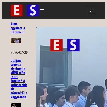
Ugrás
Search
a
tartalomhoz
Alma
együttes a
Hazaiban
2026-07-30
Utoljára
szervez
vigalmat a
MIMK élén
Laczi
Sarolta? A
kulisszatitk
ok
hátteréről a
Nagyítóban