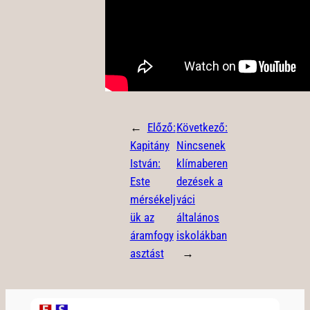
←
Előző:
Következő:
Kapitány
Nincsenek
István:
klímaberen
Este
dezések a
mérsékelj
váci
ük az
általános
áramfogy
iskolákban
asztást
→