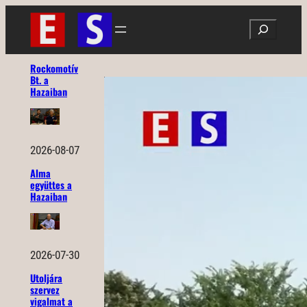
Ugrás
Search
a
tartalomhoz
Rockomotív
Bt. a
Hazaiban
2026-08-07
Alma
együttes a
Hazaiban
2026-07-30
Utoljára
szervez
vigalmat a