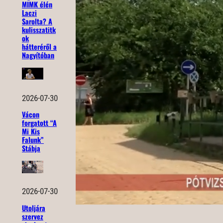
MIMK élén
Laczi
Sarolta? A
kulisszatitk
ok
hátteréről a
Nagyítóban
2026-07-30
Vácon
forgatott “A
Mi Kis
Falunk”
Stábja
2026-07-30
Utoljára
szervez