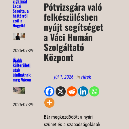
vigalmat
Pótvizsgára való
Laczi
Sarolta, a
felkészülésben
háttérről
szól a
nyújt segítséget
Nagyító
a Váci Humán
Szolgáltató
2026-07-29
Központ
Újabb
külterületi
utak
újulhatnak
júl 1, 2026
—
in
Hírek
meg Vácon
2026-07-29
Bár megkezdődött a nyári
szünet és a szabadságolások