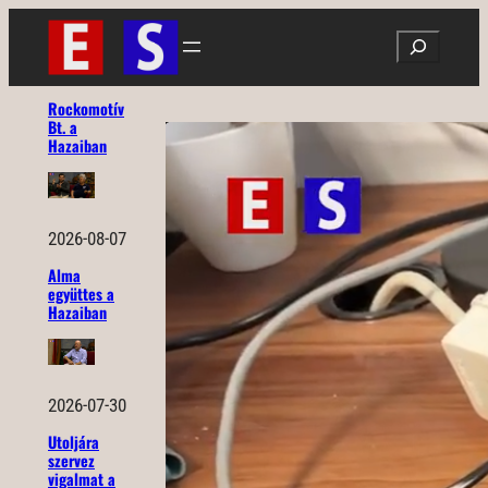
Ugrás
Search
a
tartalomhoz
Rockomotív
Bt. a
Hazaiban
2026-08-07
Alma
együttes a
Hazaiban
2026-07-30
Utoljára
szervez
vigalmat a