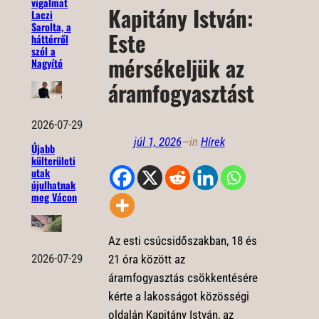
vigalmat
Kapitány István:
Laczi
Sarolta, a
Este
háttérről
szól a
mérsékeljük az
Nagyító
áramfogyasztást
2026-07-29
júl 1, 2026
—
in
Hírek
Újabb
külterületi
utak
újulhatnak
meg Vácon
Az esti csúcsidőszakban, 18 és
2026-07-29
21 óra között az
áramfogyasztás csökkentésére
kérte a lakosságot közösségi
oldalán Kapitány István, az