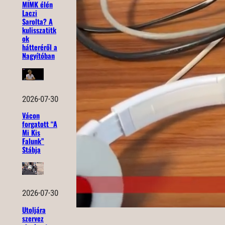
MIMK élén
Laczi
Sarolta? A
kulisszatitk
ok
hátteréről a
Nagyítóban
2026-07-30
Vácon
forgatott “A
Mi Kis
Falunk”
Stábja
2026-07-30
Utoljára
szervez