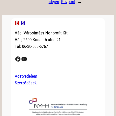
idején
Központ
→
Váci Városimázs Nonprofit Kft.
Vác, 2600 Kossuth utca 21
Tel: 06-30-583-6767
Facebook
YouTube
Adatvédelem
Szerződések