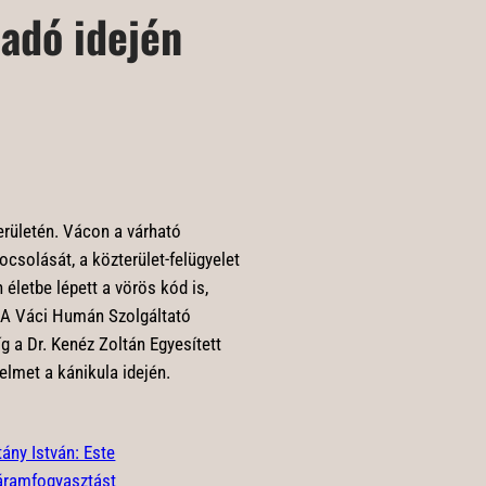
iadó idején
erületén. Vácon a várható
ocsolását, a közterület-felügyelet
életbe lépett a vörös kód is,
. A Váci Humán Szolgáltató
g a Dr. Kenéz Zoltán Egyesített
elmet a kánikula idején.
tány István: Este
áramfogyasztást