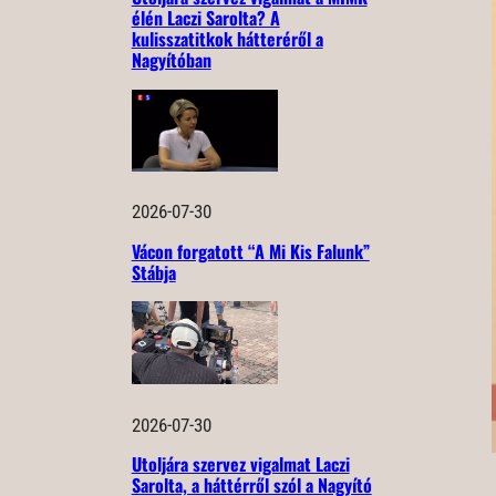
élén Laczi Sarolta? A
kulisszatitkok hátteréről a
Nagyítóban
2026-07-30
Vácon forgatott “A Mi Kis Falunk”
Stábja
2026-07-30
Utoljára szervez vigalmat Laczi
Sarolta, a háttérről szól a Nagyító