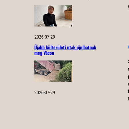
2026-07-29
Újabb külterületi utak újulhatnak
meg Vácon
2026-07-29