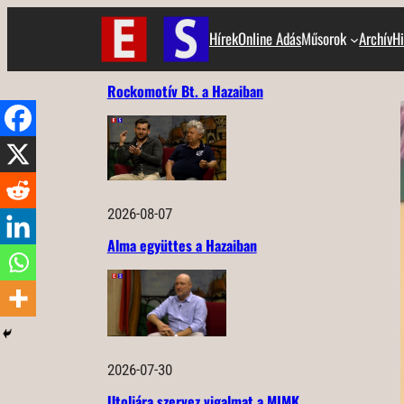
Ugrás
Hírek
Online Adás
Műsorok
Archív
Hi
a
tartalomhoz
Rockomotív Bt. a Hazaiban
2026-08-07
Alma együttes a Hazaiban
2026-07-30
Utoljára szervez vigalmat a MIMK