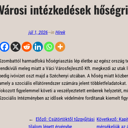
Városi intézkedések hőségr
júl 1, 2026
—
in
Hírek
Szombattól harmadfokú hőségriasztás lép életbe az egész ország t
rendkívüli meleg miatt a Váci Városfejlesztő Kft. megkezdi az utak l
pedig ivóvizet oszt majd a Széchenyi utcában. A hőség miatt közben 
amely a szociális ellátórendszer számára jelent többletfeladatokat
fokozott figyelemmel követi a veszélyeztetett emberek helyzetét, mí
Szociális Intézményben az idősek védelmére fordítanak kiemelt figy
←
Előző:
Csütörtöktől tűzgyűjtási
Következő:
Kapi
tilalom lépett érvénybe
mérsékeljük az 