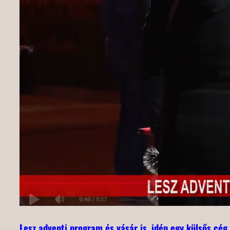
Lesz adventi program és vásár is, idén egy külsős cég 