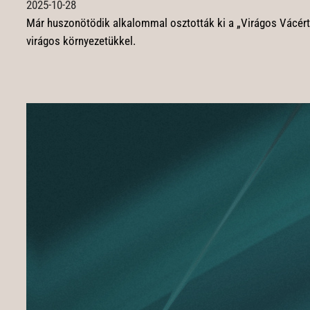
2025-10-28
Már huszonötödik alkalommal osztották ki a „Virágos Vácért” p
virágos környezetükkel.