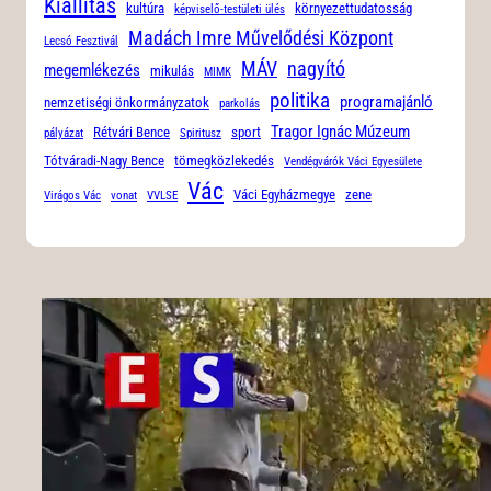
Kiállítás
kultúra
környezettudatosság
képviselő-testületi ülés
Madách Imre Művelődési Központ
Lecsó Fesztivál
MÁV
nagyító
megemlékezés
mikulás
MIMK
politika
programajánló
nemzetiségi önkormányzatok
parkolás
Tragor Ignác Múzeum
Rétvári Bence
sport
pályázat
Spiritusz
Tótváradi-Nagy Bence
tömegközlekedés
Vendégvárók Váci Egyesülete
Vác
Váci Egyházmegye
zene
Virágos Vác
vonat
VVLSE