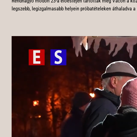
Rendhagyó módon 23-a előestéjén tartották meg Vácon a közp
legszebb, legizgalmasabb helyein próbatételeken áthaladva 