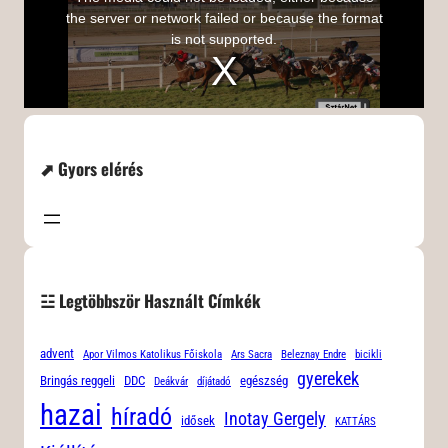
⬈ Gyors elérés
☳ Legtöbbször Használt Címkék
advent
Apor Vilmos Katolikus Főiskola
Ars Sacra
Beleznay Endre
bicikli
gyerekek
Bringás reggeli
DDC
egészség
Deákvár
díjátadó
hazai
híradó
Inotay Gergely
idősek
KATTÁRS