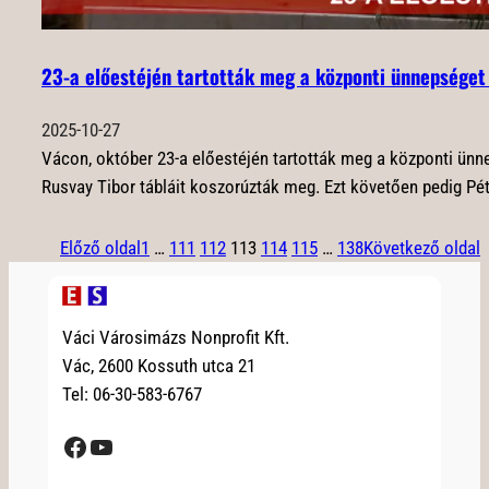
23-a előestéjén tartották meg a központi ünnepséget
2025-10-27
Vácon, október 23-a előestéjén tartották meg a központi ün
Rusvay Tibor tábláit koszorúzták meg. Ezt követően pedig Pé
Előző oldal
1
…
111
112
113
114
115
…
138
Következő oldal
Váci Városimázs Nonprofit Kft.
Vác, 2600 Kossuth utca 21
Tel: 06-30-583-6767
Facebook
YouTube