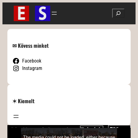
Ugrás
Search
a
tartalomhoz
✉ Kövess minket
Facebook
Instagram
✶ Kiemelt