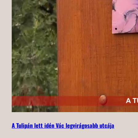
A Tulipán lett idén Vác legvirágosabb utcája