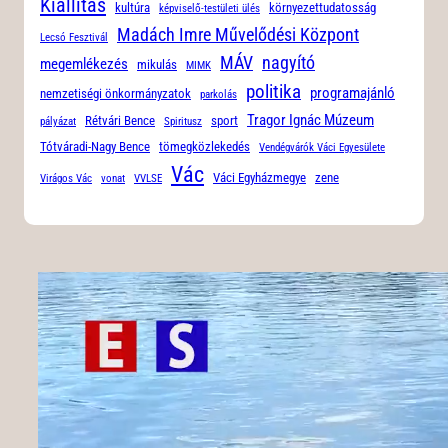
Kiállítás
kultúra
környezettudatosság
képviselő-testületi ülés
Madách Imre Művelődési Központ
Lecsó Fesztivál
MÁV
nagyító
megemlékezés
mikulás
MIMK
politika
programajánló
nemzetiségi önkormányzatok
parkolás
Tragor Ignác Múzeum
Rétvári Bence
sport
pályázat
Spiritusz
Tótváradi-Nagy Bence
tömegközlekedés
Vendégvárók Váci Egyesülete
Vác
Váci Egyházmegye
zene
Virágos Vác
vonat
VVLSE