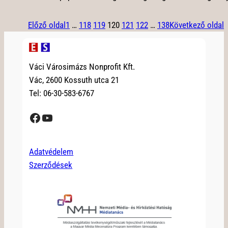
Előző oldal
1
…
118
119
120
121
122
…
138
Következő oldal
Váci Városimázs Nonprofit Kft.
Vác, 2600 Kossuth utca 21
Tel: 06-30-583-6767
Facebook
YouTube
Adatvédelem
Szerződések