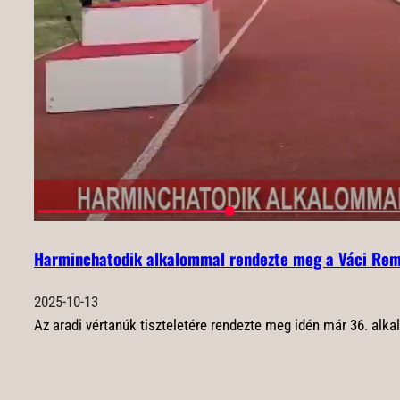
Harminchatodik alkalommal rendezte meg a Váci Remé
2025-10-13
Az aradi vértanúk tiszteletére rendezte meg idén már 36. al