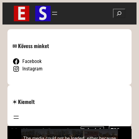
Ugrás
Search
a
tartalomhoz
✉ Kövess minket
Facebook
Instagram
✶ Kiemelt