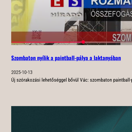
Szombaton nyílik a paintball-pálya a laktanyában
2025-10-13
Új szórakozási lehetőséggel bővül Vác: szombaton paintball-