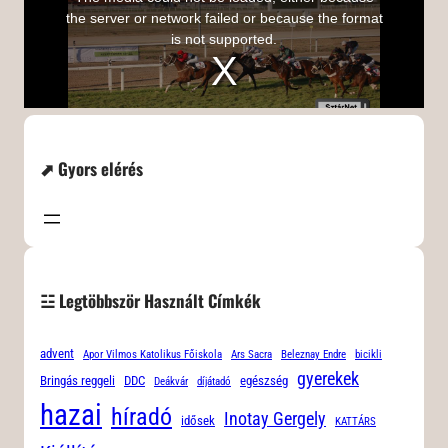
⬈ Gyors elérés
☳ Legtöbbször Használt Címkék
advent
Apor Vilmos Katolikus Főiskola
Ars Sacra
Beleznay Endre
bicikli
gyerekek
Bringás reggeli
DDC
egészség
Deákvár
díjátadó
hazai
híradó
Inotay Gergely
idősek
KATTÁRS