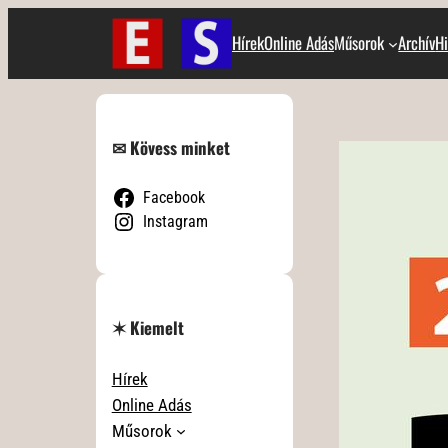
Ugrás
Hírek
Online Adás
Műsorok
Archív
Hi
a
tartalomhoz
✉ Kövess minket
Facebook
Instagram
✶ Kiemelt
Hírek
Online Adás
Műsorok