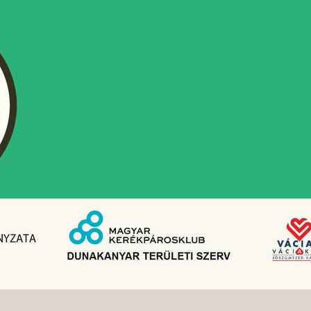
Színes programokkal várja októberben
és novemberben a látogatókat a MIMK
váciak, AzŐszi Művészeti Hetek
keretében színházi előadásokkal
operettekkel koncertekkel is várják a
Vácon és környékén élőket. Év elején
az iskola nyilatkozatban kéri az
érintett korosztály szüleitől a vakcina
HPV beadásához szükséges
hozzájárulást. 15 éves kor alatt két
oltásból áll a folyamat, ami – az
orvos…