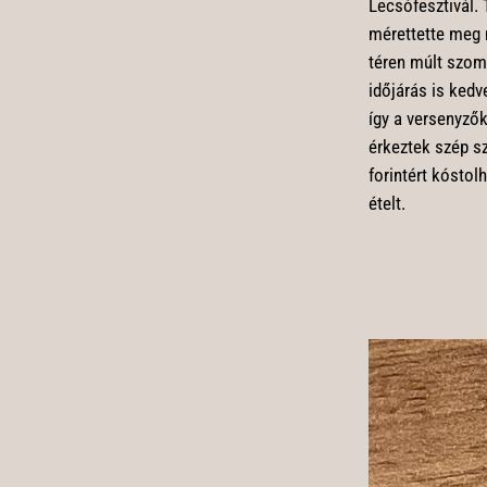
Lecsófesztivál.
mérettette meg 
téren múlt szom
időjárás is ked
így a versenyzők
érkeztek szép s
forintért kóstol
ételt.