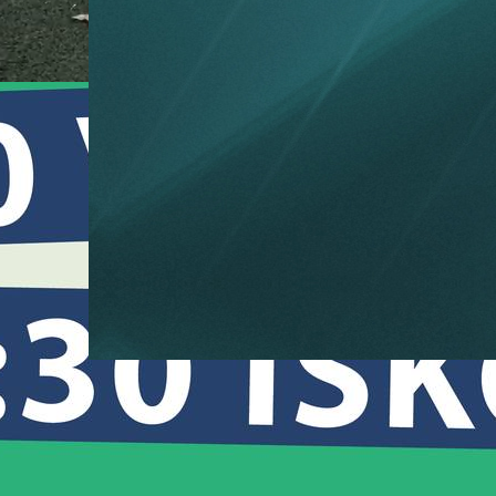
és
sen
Élő Híradó 2025.09.08.
k
2025-09-10