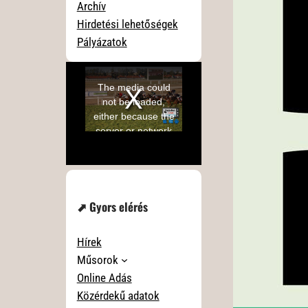
Archív
Hirdetési lehetőségek
Pályázatok
⬈ Gyors elérés
Hírek
Műsorok
Online Adás
Közérdekű adatok