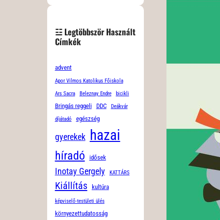
☳ Legtöbbször Használt
Címkék
advent
Apor Vilmos Katolikus Főiskola
Ars Sacra
Beleznay Endre
bicikli
Bringás reggeli
DDC
Deákvár
egészség
díjátadó
hazai
gyerekek
híradó
idősek
Inotay Gergely
KATTÁRS
Kiállítás
kultúra
képviselő-testületi ülés
környezettudatosság