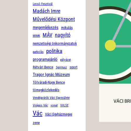
Lecsó Fesztivál
Madách Imre
Művelődési Központ
megemlékezés
mikulás
MÁV
nagyító
MIMK
nemzetiségi önkormányzatok
politika
parkolás
programajánló
pályázat
Rétvári Bence
sport
Spiritusz
Tragor Ignác Múzeum
Tótváradi-Nagy Bence
tömegközlekedés
Vendégvárók Váci Egyesülete
Virágos Vác
vonat
VVLSE
Vác
Váci Egyházmegye
zene