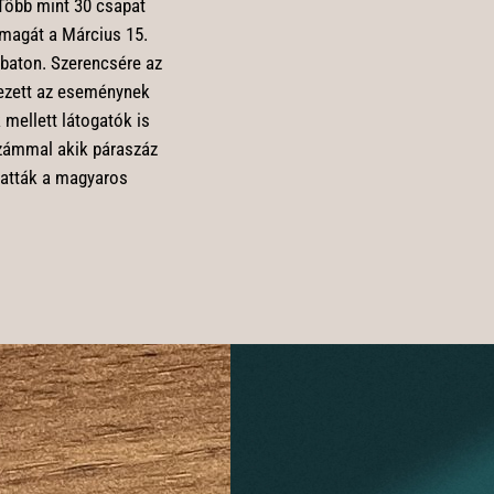
 Több mint 30 csapat
magát a Március 15.
baton. Szerencsére az
vezett az eseménynek
 mellett látogatók is
zámmal akik páraszáz
hatták a magyaros