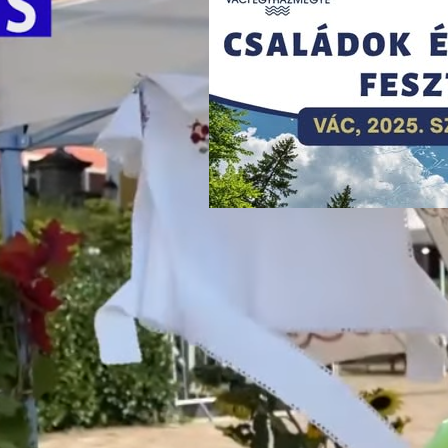
A Váci Egyházmegye
szervezi idén a KATTÁRS
ot
2025-09-10
Mintegy 200 gyermek, 6 iskolából, a
ország különböző pontjáról énekli