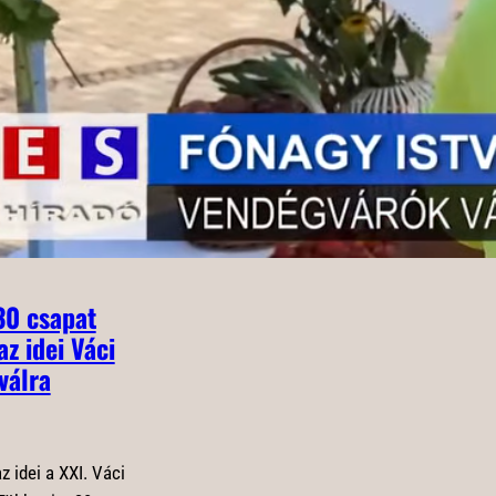
majd együtt az idei KATTÁRS-on a
reményég békeimáját. A Váci
Egyházmegye szervezi idén a
Katolikus Társadalmi Napokat,
melynek fókuszába a családokat
helyezték.
30 csapat
az idei Váci
válra
z idei a XXI. Váci