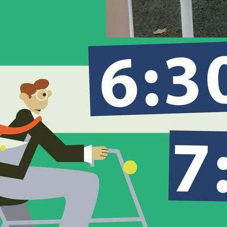
Spiritusz
2025-09-10
Múlt heti Híradónkban ígértük, hogy
bővebben is beszámolunk az első
Sportolj Vácon! elnevezésű
programról, amit a Vác Deákvár SE 
a Dunakanyar Szíve Egyesület közö
szervezett a Ságvári Klubban. Foci,
kosárlabda, petanque, csak néhány
azok közül a sportágak közül,
amelyekkel az eseményre látogató
megismerkedhettek.