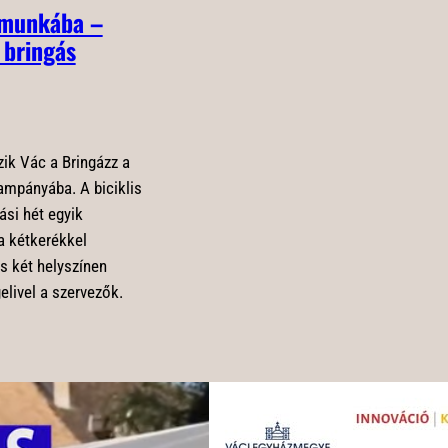
 munkába –
z bringás
zik Vác a Bringázz a
mpányába. A biciklis
ási hét egyik
a kétkerékkel
s két helyszínen
elivel a szervezők.