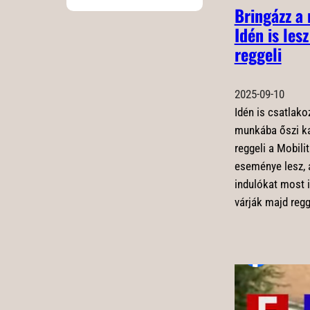
Bringázz a
Idén is les
reggeli
2025-09-10
Idén is csatlako
munkába őszi ka
reggeli a Mobilit
eseménye lesz, 
indulókat most i
várják majd regg